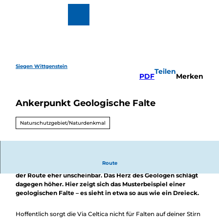
Z
u
Zur
Merkzettel
Suche
m
Karte
I
n
h
a
l
Siegen Wittgenstein
Teilen
t
Wandern
PDF
Merken
&
Radfahren
Ankerpunkt Geologische Falte
Überblick
Wintervergnüg
Ausflugsziele
en
Naturschutzgebiet/Naturdenkmal
Überblick
Motorradtouren
Veranstaltungen
Veranstaltungskalender
Buchbare Erlebnisse
Route
Für dich ist die Felsformation im Vergleich zu anderen auf
Essen
der Route eher unscheinbar. Das Herz des Geologen schlägt
&
dagegen höher. Hier zeigt sich das Musterbeispiel einer
Trinken
geologischen Falte – es sieht in etwa so aus wie ein Dreieck.
Überblick
Regional
Übernachten
einkaufen
Hoffentlich sorgt die Via Celtica nicht für Falten auf deiner Stirn