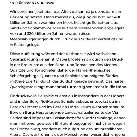
Überblick
- ein Smiley ist uns lieber.
Camping &
Nachhaltig
Wir sprechen jetzt über das Alter, du kannst ja deins damit in
Wohnmobil
bei uns
Beziehung setzen. Dann merkst du, wie jung du bist. Vor 400
Trekkingplätze
unterwegs
Millionen Jahren war hier ein Meer. Mächtige Schichten aus
Sand und Schlamm wurden auf dem Meeresboden abgelagert.
Vor rund 320 Millionen Jahren wurden diese
Meeresablagerungen durch Druck aus Südwest verfestigt und
in Falten gelegt.
Diese Auffaltung während der Karbonzeit wird variskische
Gebirgsbildung genannt. Dabei bildeten sich durch den Druck
in der Erdkruste aus den Sand- und Tonsteinen des Meeres
Quarzite und Tonschiefer, daher der Name Rheinisches
Schiefergebirge. Quarzite und Schiefer sind prägend für das
mittlere Edertal, durch das du dich gerade bewegst. Das harte
Quarzitgestein ragt manchmal turmartig senkrecht in die Höhe.
Eindrucksvolle Beispiele erlebst du insbesondere in der Honert
und in der Burg. Relikte des Schieferabbaus entdeckst du im
Bereich Honert und im Bereich Hörre, kaum wahrnehmbar im
Bereich Burg. Herausragende Landschaftselemente der Via
Celtica sind imposante Felslandschaften und Steilhänge, denen
man mit einer gewissen Ehrfurcht begegnet - nicht nur wegen
der Erscheinung, sondern auch aufgrund des unvorstellbaren
Alters. Das war früher, als der Mensch einen wesentlich engeren