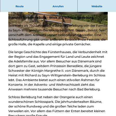
Überblick
Augensteine verbinden Natur und Kulturerlebnisse - und
Camping &
Route
Anrufen
Website
Nachhaltig
eröffnen neue Sichtweise auf herausragende Baudenkmäler.
Wohnmobil
bei uns
Trekkingplätze
© Achim Meurer, REACT-EU / Kreis Siegen-Wit
© Achim Meurer, REACT-EU / Kreis Siegen-Wit
Standort Bad Berleburg - Blick auf Schloss Berleburg
unterwegs
tgenstein |
CC-BY-SA
tgenstein |
CC-BY-SA
Seit mehr als 750 Jahren wird Schloss Berleburg von der Familie
zu Sayn-Wittgenstein-Berleburg bewohnt. Dieses „Belebt-Sein“
verschafft dem Adelssitz seinen besonderen Charakter. Eine
Schlossführung gibt unter anderem Einblick in die Festsäle, die
© Achim Meurer, REACT-EU / Kreis Siegen-Wittgenstein |
CC-BY-SA
große Halle, die Kapelle und einige ­private Gemächer.
Die lange Geschichte des Fürstenhauses, die Verbundenheit mit
der Region und das Engagement für Land und Leute zeichnet
die Adelsfamilie aus. Vor allem Besucher aus Dänemark sind
dort gern zu Gast, seitdem Prinzessin Benedikte, die jüngere
Schwester der Königin Margrethe II. von Dänemark, durch die
Heirat mit Richard zu Sayn-Wittgenstein-Berleburg im Schloss
lebt. Das Ambiente bietet auch einen stilvollen Rahmen für
Konzerte. In der Advents- und Weihnachtszeit zieht das
Anwesen mehrere tausende Besucher nach Bad Berleburg.
Schloss Berleburg hat neben der Orangerie auch einen
wunderschönen Schlosspark. Die jahrhundertealten Bäume,
der schöne Rundweg und die großen Teiche laden zum
Verweilen ein. Vor allem das Füttern der Enten bereitet kleinen
Besuchern große Freude.