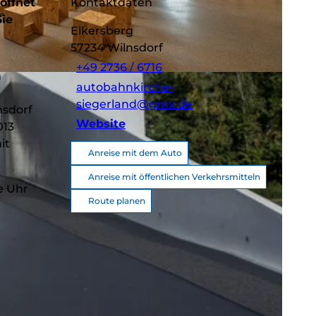
öffnet
Kontaktdaten
Sie
Elkersberg
57234
Wilnsdorf
+49 2736 / 6716
m
autobahnkirche-
siegerland@gmx.de
nsdorf
Website
013
it
Anreise mit dem Auto
Anreise mit öffentlichen Verkehrsmitteln
e Uhr
Route planen