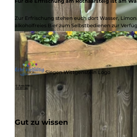
Für die Erfrischung am Rothaarsteig ist am Wa
Zur Erfrischung stehen euch dort Wasser, Limona
alkoholfreies Bier zum Selbstbedienen zur Verfü
© Nathalie Treude, Touristikverband Siegen-Wittgenstein e.V. |
CC-BY-SA
Siegen Wittgenstein Logo
© Kreis SiWi |
CC-BY-SA
Gut zu wissen