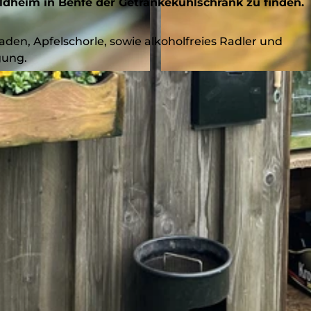
ldheim in Benfe der Getränkekühlschrank zu finden.
den, Apfelschorle, sowie alkoholfreies Radler und
gung.
© Nathalie Treude, Touristikverband Siegen-Wittgenstein