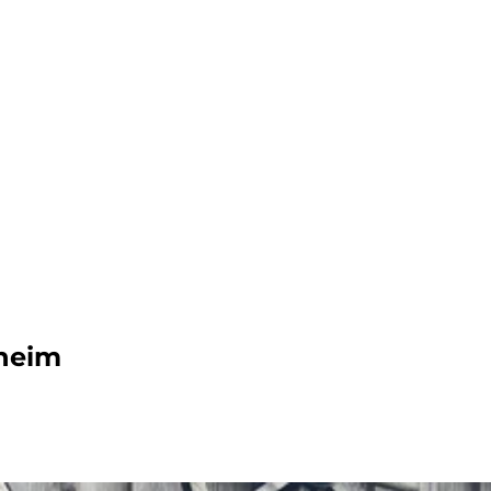
dern
heim
ahren
ck
vergnüg
ugsziele
ck
adtouren