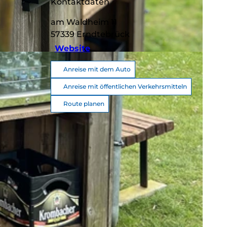
Kontaktdaten
am Waldheim 11
57339
Erndtebrück
Website
 e.V. |
CC-BY-SA
Anreise mit dem Auto
Anreise mit öffentlichen Verkehrsmitteln
Route planen