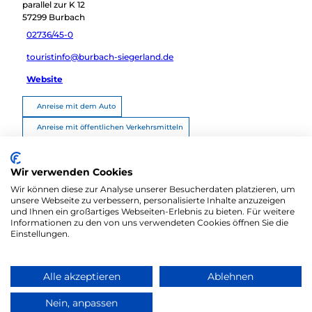
parallel zur K 12
57299
Burbach
02736/45-0
touristinfo@burbach-siegerland.de
Website
Anreise mit dem Auto
Anreise mit öffentlichen Verkehrsmitteln
Route planen
Wir verwenden Cookies
Wir können diese zur Analyse unserer Besucherdaten platzieren, um
unsere Webseite zu verbessern, personalisierte Inhalte anzuzeigen
und Ihnen ein großartiges Webseiten-Erlebnis zu bieten. Für weitere
Informationen zu den von uns verwendeten Cookies öffnen Sie die
Einstellungen.
Alle akzeptieren
Ablehnen
Zum Partnerbereich
Barrierefreiheitserklärung
Kontakt
Nein, anpassen