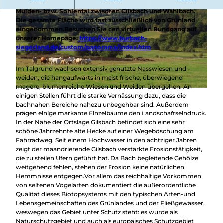
Überblick
Beim Gilsbachtal handelt es sich um ein ca. 2 km langes
Camping &
Mulden- bzw. Sohlental zwischen Gilsbach und Wahlbach.
Nachhaltig
Wohnmobil
Die gesamte Fläche wird fast ausschließlich von Grünland
bei uns
Trekkingplätze
eingenommen.Besuchen Sie den virtuellen Rundgang auf
unterwegs
unserer Homepage:
https://www.burbach-
siegerland.de/custom/panorama/index.htm
Im Talgrund wachsen extensiv genutzte Nasswiesen und -
© Gemeinde Burbach |
CC-BY-SA
weiden, die hangaufwärts in meist frische, überwiegend
magere, blumenreiche Wiesen und Weiden übergehen. An
© Gemeinde Burbach |
CC-BY-SA
einigen Stellen führt die starke Vernässung dazu, dass die
bachnahen Bereiche nahezu unbegehbar sind. Außerdem
prägen einige markante Einzelbäume den Landschaftseindruck.
In der Nähe der Ortslage Gilsbach befindet sich eine sehr
schöne Jahrzehnte alte Hecke auf einer Wegeböschung am
Fahrradweg. Seit einem Hochwasser in den achtziger Jahren
zeigt der mäandrierende Gilsbach verstärkte Erosionstätigkeit,
die zu steilen Ufern geführt hat. Da Bach begleitende Gehölze
weitgehend fehlen, stehen der Erosion keine natürlichen
Hemmnisse entgegen.Vor allem das reichhaltige Vorkommen
von seltenen Vogelarten dokumentiert die außerordentliche
Qualität dieses Biotopsystems mit den typischen Arten-und
Lebensgemeinschaften des Grünlandes und der Fließgewässer,
weswegen das Gebiet unter Schutz steht: es wurde als
Naturschutzgebiet und auch als europäisches Schutzgebiet