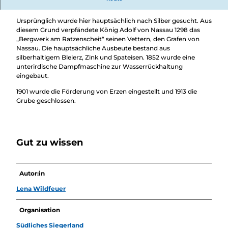
Überblick
urkundlich erwähnte Grube des Siegerlandes.
Camping &
Nachhaltig
Wohnmobil
Ursprünglich wurde hier hauptsächlich nach Silber gesucht. Aus
bei uns
Trekkingplätze
diesem Grund verpfändete König Adolf von Nassau 1298 das
unterwegs
„Bergwerk am Ratzenscheit“ seinen Vettern, den Grafen von
Nassau. Die hauptsächliche Ausbeute bestand aus
silberhaltigem Bleierz, Zink und Spateisen. 1852 wurde eine
unterirdische Dampfmaschine zur Wasserrückhaltung
eingebaut.
1901 wurde die Förderung von Erzen eingestellt und 1913 die
Grube geschlossen.
Gut zu wissen
Autor:in
Lena Wildfeuer
Organisation
Südliches Siegerland