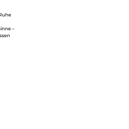
 Ruhe
inne –
essen