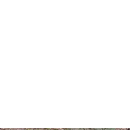
dern
ahren
ck
vergnüg
ugsziele
ck
adtouren