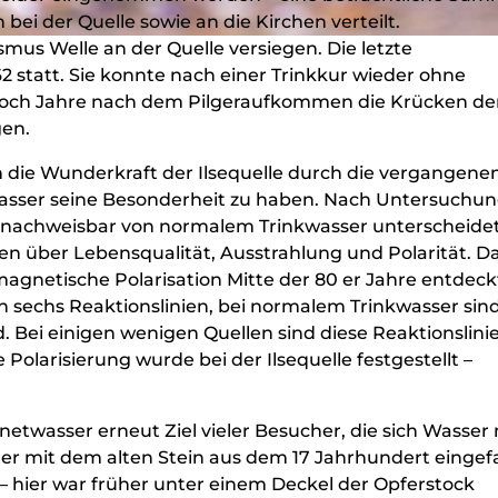
ei der Quelle sowie an die Kirchen verteilt.
rismus Welle an der Quelle versiegen. Die letzte
 statt. Sie konnte nach einer Trinkkur wieder ohne
 noch Jahre nach dem Pilgeraufkommen die Krücken de
gen.
n die Wunderkraft der Ilsequelle durch die vergangene
Wasser seine Besonderheit zu haben. Nach Untersuchun
h nachweisbar von normalem Trinkwasser unterscheidet
n über Lebensqualität, Ausstrahlung und Polarität. D
agnetische Polarisation Mitte der 80 er Jahre entdeck
 sechs Reaktionslinien, bei normalem Trinkwasser sind
. Bei einigen wenigen Quellen sind diese Reaktionslini
Polarisierung wurde bei der Ilsequelle festgestellt –
netwasser erneut Ziel vieler Besucher, die sich Wasser 
der mit dem alten Stein aus dem 17 Jahrhundert eingefa
g – hier war früher unter einem Deckel der Opferstock