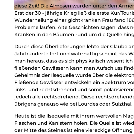
diese Zeit! Die Almosen wurden unter den Armen b
Erst der 30 - jährige Krieg ließ die erste Kur/Tou
© Michael Bahr - sichtbahr, Touristikverband Siegen-Wittgenstein e.V. |
CC-BY-SA
Wunderheilung einer gichtkranken Frau fand 1862
Probleme laufen. Alte Geschichten sagen, dass
Kranken in den Bäumen rund um die Quelle hin
Durch diese Überlieferungen lebte der Glaube a
Jahrhunderte fort und wahrhaftig scheint das 
man heraus, dass es sich physikalisch wesentlic
fließenden Gewässern kann man Aufschluss finde
Geheimnis der Ilsequelle wurde über die elektrom
Fließende Gewässer entwickeln ein Spektrum von
links- und rechtsdrehend und somit polarisierend
jedoch alle rechtsdrehend. Diese rechtsdrehende 
übrigens genauso wie bei Lourdes oder Sulzthal.
Heute ist die Ilsequelle mit ihrem wertvollen Mag
Flaschen und Kanistern holen. Die Quelle ist wie
der Mitte des Steines ist eine viereckige Öffnun