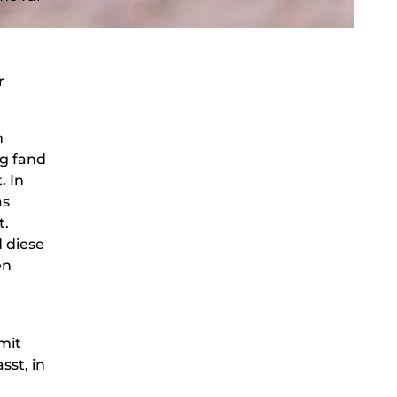
r
n
g fand
. In
as
t.
 diese
en
mit
sst, in