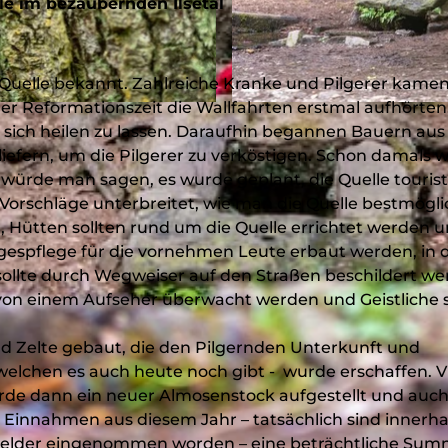
lle im bezaubernden Ilsetal
ge Quelle bekannt. Zahlreiche Kranke und Pilgerer kamen
r Reformationszeit die Wallfahrten erstmal aufhörten
© Michael Bahr - sichtbahr, Touristikverband Siegen-Wit
sich heilen zu lassen. Daraufhin begannen Bauern aus
efern, um die Pilgerer zu verköstigen. Schon damals 
würde man sagen, es wurde geplant, die Quelle tourist
Vorschläge unterbreitet, wie man die Quelle bestmögli
, Hütten sollten rund um die Quelle errichtet werden 
agespflege für die vornehmen Leute erbaut werden, in 
sollte durch Wegweiser auf den Straßen beschildert we
 von einem Aufseher überwacht werden und Geistliche s
d Zelte gebaut, die den Pilgernden Unterkunft und
elchen es auch heute noch gibt - wurde erschaffen. V
rde dann ein neuer Almosenstock aufgestellt und auc
Einnahmen aus diesem Jahr – tatsächlich sind innerha
elder eingenommen worden – eine beträchtliche Sum