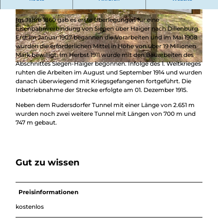
Überblick
Nordrhein-Westfalen
Camping &
Nachhaltig
Wohnmobil
© Gemeinde Wilnsdorf |
CC-BY
© Gemeinde Wilnsdorf |
CC-BY
Im Jahre 1860 gab es erste Überlegungen für eine
bei uns
Trekkingplätze
Eisenbahnverbindung von Siegen über Haiger nach Dillenburg.
unterwegs
Erst im Januar 1907 begannen die Vorarbeiten und im Mai 1908
wurden die erforderlichen Mittel in Höhe von über 19 Millionen
Mark bewilligt. Im Herbst 1911 wurde mit den Bauarbeiten des
Abschnittes Siegen-Haiger begonnen. Infolge des 1. Weltkrieges
© Gemeinde Wilnsdorf |
CC-BY-SA
ruhten die Arbeiten im August und September 1914 und wurden
danach überwiegend mit Kriegsgefangenen fortgeführt. Die
Inbetriebnahme der Strecke erfolgte am 01. Dezember 1915.
Neben dem Rudersdorfer Tunnel mit einer Länge von 2.651 m
wurden noch zwei weitere Tunnel mit Längen von 700 m und
747 m gebaut.
Gut zu wissen
Preisinformationen
kostenlos