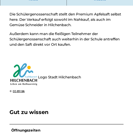
Überblick
Premium Apfelsaft aus Stift Keppel
Camping &
Nachhaltig
Wohnmobil
Die Schülergenossenschaft stellt den Premium Apfelsaft selbst
bei uns
Trekkingplätze
here. Der Verkauf erfolgt sowohl im Nahkauf, als auch im
unterwegs
Gemüse Schneider in Hilchenbach.
Außerdem kann man die fleißigen Teilnehmer der
Schülergenossenschaft auch weiterhin in der Schule antreffen
und den Saft direkt vor Ort kaufen.
Logo Stadt Hilchenbach
©
CC-BY-SA
Gut zu wissen
Öffnungszeiten