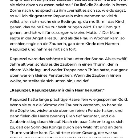
sie nicht davon zu essen bekäme.“ Da ließ die Zauberin in ihrem
Zorne nach und sprach zu ihm „verhält es sich so, wie du sagst,
so will ich dir gestatten Rapunzeln mitzunehmen so viel du
willst, allein ich mache eine Bedingung: du mußt mir das Kind
geben, das deine Frau zur Welt bringen wird. Es soll ihm gut
gehen, und ich will für es sorgen wie eine Mutter.“ Der Mann
sagte in der Angst alles zu, und als die Frau in Wochen kam, so
erschien sogleich die Zauberin, gab dem Kinde den Namen
Rapunzel und nahm es mit sich fort.
Rapunzel ward das schönste Kind unter der Sonne. Als es zwölf
Jahre alt war, schloß es die Zauberin in einen Thurm, der in
einem Walde lag, und weder Treppe noch Thüre hatte, nur ganz
oben war ein kleines Fensterchen. Wenn die Zauberin hinein
wollte, so stellte sie sich unten hin, und rief
„Rapunzel, Rapunzel,laß mir dein Haar herunter.“
Rapunzel hatte lange prächtige Haare, fein wie gesponnen Gold.
Wenn sie nun die Stimme der Zauberin vernahm, so band sie
ihre Zöpfe los, wickelte sie oben um einen Fensterhaken, und
dann fielen die Haare zwanzig Ellen tief herunter, und die
Zauberin stieg daran hinauf. Nach ein paar Jahren trug es sich
zu, daß der Sohn des Königs durch den Wald ritt und an dem
Thurm vorüber kam. Da hörte er einen Gesang, der war so