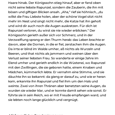
Haare hinab. Der Königssohn stieg hinauf, aber er fand oben
nicht seine liebste Rapunzel, sondern die Zauberin, die ihn mit
bösen und giftigen Blicken ansah. „Aha,“ rief sie höhnisch, „du
willst die Frau Liebste holen, aber der schöne Vogel sitzt nicht
mehr im Nest und singt nicht mehr, die Katze hat ihn geholt
und wird dir auch noch die Augen auskratzen. Für dich ist
Rapunzel verloren, du wirst sie nie wieder erblicken.“ Der
Königssohn gerieth außer sich vor Schmerz, und in der
Verzweiflung sprang er den Thurm herab: das Leben brachte er
davon, aber die Dornen, in die er fiel, zerstachen ihm die Augen.
Da irrte er blind im Walde umher, aß nichts als Wurzeln und
Beeren, und that nichts als jammern und weinen über den
Verlust seiner liebsten Frau. So wanderte er einige Jahre im
Elend umher und gerieth endlich in die Wüstenei, wo Rapunzel
mit den Zwillingen, die sie geboren hatte, einem Knaben und
Mädchen, kümmerlich lebte. Er vernahm eine Stimme, und sie
däuchte ihn so bekannt: da gieng er darauf zu, und wie er heran
kam, erkannte ihn Rapunzel und fiel ihm um den Hals und
weinte. Zwei von ihren Thränen aber benetzten seine Augen, da
wurden sie wieder klar, und er konnte damit sehen wie sonst. Er
führte sie in sein Reich, wo er mit Freude empfangen ward, und
sie lebten noch lange glücklich und vergnügt.