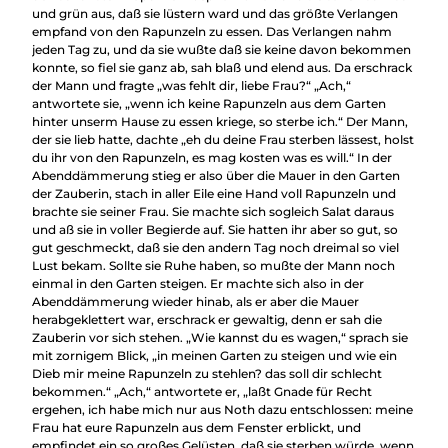
und grün aus, daß sie lüstern ward und das größte Verlangen
empfand von den Rapunzeln zu essen. Das Verlangen nahm
jeden Tag zu, und da sie wußte daß sie keine davon bekommen
konnte, so fiel sie ganz ab, sah blaß und elend aus. Da erschrack
der Mann und fragte „was fehlt dir, liebe Frau?“ „Ach,“
antwortete sie, „wenn ich keine Rapunzeln aus dem Garten
hinter unserm Hause zu essen kriege, so sterbe ich.“ Der Mann,
der sie lieb hatte, dachte „eh du deine Frau sterben lässest, holst
du ihr von den Rapunzeln, es mag kosten was es will.“ In der
Abenddämmerung stieg er also über die Mauer in den Garten
der Zauberin, stach in aller Eile eine Hand voll Rapunzeln und
brachte sie seiner Frau. Sie machte sich sogleich Salat daraus
und aß sie in voller Begierde auf. Sie hatten ihr aber so gut, so
gut geschmeckt, daß sie den andern Tag noch dreimal so viel
Lust bekam. Sollte sie Ruhe haben, so mußte der Mann noch
einmal in den Garten steigen. Er machte sich also in der
Abenddämmerung wieder hinab, als er aber die Mauer
herabgeklettert war, erschrack er gewaltig, denn er sah die
Zauberin vor sich stehen. „Wie kannst du es wagen,“ sprach sie
mit zornigem Blick, „in meinen Garten zu steigen und wie ein
Dieb mir meine Rapunzeln zu stehlen? das soll dir schlecht
bekommen.“ „Ach,“ antwortete er, „laßt Gnade für Recht
ergehen, ich habe mich nur aus Noth dazu entschlossen: meine
Frau hat eure Rapunzeln aus dem Fenster erblickt, und
empfindet ein so großes Gelüsten, daß sie sterben würde, wenn