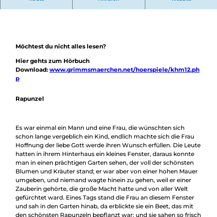
Überblick
Hier findest du das gesamte Märchen "Rapunzel"
Camping &
Nachhaltig
Wohnmobil
bei uns
Trekkingplätze
unterwegs
Möchtest du nicht alles lesen?
Hier gehts zum Hörbuch
Download:
www.grimmsmaerchen.net/hoerspiele/khm12.ph
p
Rapunzel
Es war einmal ein Mann und eine Frau, die wünschten sich
schon lange vergeblich ein Kind, endlich machte sich die Frau
Hoffnung der liebe Gott werde ihren Wunsch erfüllen. Die Leute
hatten in ihrem Hinterhaus ein kleines Fenster, daraus konnte
man in einen prächtigen Garten sehen, der voll der schönsten
Blumen und Kräuter stand; er war aber von einer hohen Mauer
umgeben, und niemand wagte hinein zu gehen, weil er einer
Zauberin gehörte, die große Macht hatte und von aller Welt
gefürchtet ward. Eines Tags stand die Frau an diesem Fenster
und sah in den Garten hinab, da erblickte sie ein Beet, das mit
den schönsten Rapunzeln bepflanzt war: und sie sahen so frisch