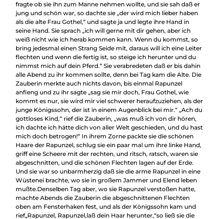
fragte ob sie ihn zum Manne nehmen wollte, und sie sah daß er
jung und schön war, so dachte sie „der wird mich lieber haben
als die alte Frau Gothel,“ und sagte ja und legte ihre Hand in
seine Hand. Sie sprach „ich will gerne mit dir gehen, aber ich
weiß nicht wie ich herab kommen kann. Wenn du kommst, so
bring jedesmal einen Strang Seide mit, daraus will ich eine Leiter
flechten und wenn die fertig ist, so steige ich herunter und du
nimmst mich auf dein Pferd.“ Sie verabredeten daß er bis dahin
alle Abend zu ihr kommen sollte, denn bei Tag kam die Alte. Die
Zauberin merkte auch nichts davon, bis einmal Rapunzel
anfieng und zu ihr sagte „sag sie mir doch, Frau Gothel, wie
kommt es nur, sie wird mir viel schwerer heraufzuziehen, als der
junge Königssohn, der ist in einem Augenblick bei mir.“ „Ach du
gottloses Kind,“ rief die Zauberin, „was muß ich von dir hören,
ich dachte ich hätte dich von aller Welt geschieden, und du hast
mich doch betrogen!“ In ihrem Zorne packte sie die schönen
Haare der Rapunzel, schlug sie ein paar mal um ihre linke Hand,
griff eine Scheere mit der rechten, und ritsch, ratsch, waren sie
abgeschnitten, und die schönen Flechten lagen auf der Erde.
Und sie war so unbarmherzig daß sie die arme Rapunzel in eine
Wüstenei brachte, wo sie in großem Jammer und Elend leben
mußte.Denselben Tag aber, wo sie Rapunzel verstoßen hatte,
machte Abends die Zauberin die abgeschnittenen Flechten
oben am Fensterhaken fest, und als der Königssohn kam und
rief„Rapunzel, Rapunzel,laß dein Haar herunter,“so ließ sie die