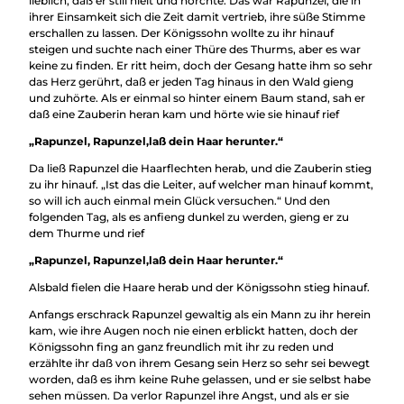
lieblich, daß er still hielt und horchte. Das war Rapunzel, die in
ihrer Einsamkeit sich die Zeit damit vertrieb, ihre süße Stimme
erschallen zu lassen. Der Königssohn wollte zu ihr hinauf
steigen und suchte nach einer Thüre des Thurms, aber es war
keine zu finden. Er ritt heim, doch der Gesang hatte ihm so sehr
das Herz gerührt, daß er jeden Tag hinaus in den Wald gieng
und zuhörte. Als er einmal so hinter einem Baum stand, sah er
daß eine Zauberin heran kam und hörte wie sie hinauf rief
„Rapunzel, Rapunzel,laß dein Haar herunter.“
Da ließ Rapunzel die Haarflechten herab, und die Zauberin stieg
zu ihr hinauf. „Ist das die Leiter, auf welcher man hinauf kommt,
so will ich auch einmal mein Glück versuchen.“ Und den
folgenden Tag, als es anfieng dunkel zu werden, gieng er zu
dem Thurme und rief
„Rapunzel, Rapunzel,laß dein Haar herunter.“
Alsbald fielen die Haare herab und der Königssohn stieg hinauf.
Anfangs erschrack Rapunzel gewaltig als ein Mann zu ihr herein
kam, wie ihre Augen noch nie einen erblickt hatten, doch der
Königssohn fing an ganz freundlich mit ihr zu reden und
erzählte ihr daß von ihrem Gesang sein Herz so sehr sei bewegt
worden, daß es ihm keine Ruhe gelassen, und er sie selbst habe
sehen müssen. Da verlor Rapunzel ihre Angst, und als er sie