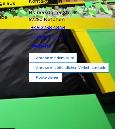
Kontaktdaten
nge aus
uf dem
Brauersdorfer Str. 54
ube
57250
Netphen
+49 2738 4848
info@n-flow.de
Website
Anreise mit dem Auto
Anreise mit öffentlichen Verkehrsmitteln
Route planen