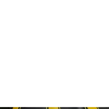
dern
ahren
ck
vergnüg
ugsziele
ck
adtouren