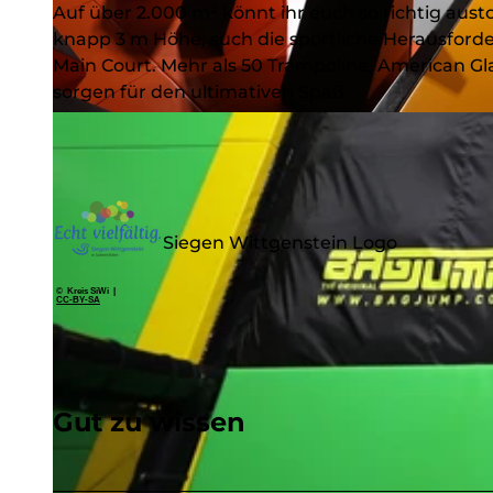
Auf über 2.000 m² könnt ihr euch so richtig aus
knapp 3 m Höhe, such die sportliche Herausford
Main Court. Mehr als 50 Trampoline, American G
sorgen für den ultimativen Spaß.
© Freizeitpark Obernautal Netphen GmbH
Siegen Wittgenstein Logo
© Kreis SiWi |
CC-BY-SA
Gut zu wissen