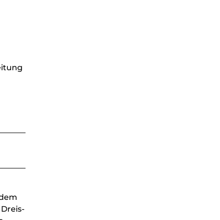
eitung
b dem
Dreis-