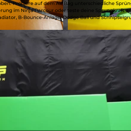
toben. Probiere auf dem Air Bag unterschiedliche Sprü
erung im Ninja Parcour oder teste deine Sprungkraft a
ladiator, B-Bounce-Anlage, Dodge Ball und Schnipselgr
© Freizeitpark Obernautal Netphen GmbH