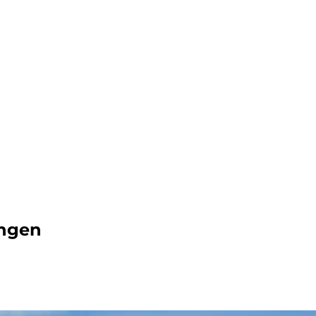
dern
ingen
ahren
ck
vergnüg
ugsziele
ck
adtouren