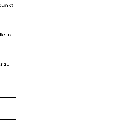
punkt
le in
s zu