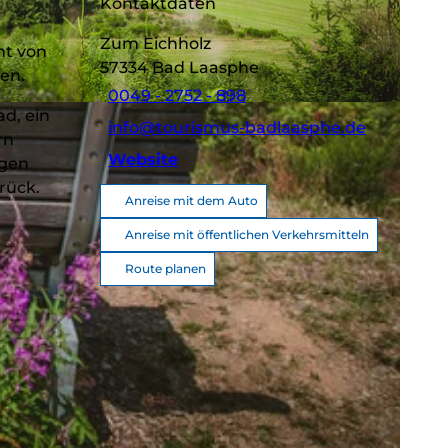
Kontaktdaten
Zum Eichholz
ht von
57334
Bad Laasphe
ßen.
0049 - 2752 - 898
ad, ein
info@tourismus-badlaasphe.de
rn
Website
ngen
rück.
Anreise mit dem Auto
Anreise mit öffentlichen Verkehrsmitteln
Route planen