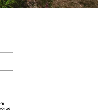
weg
vorbei.