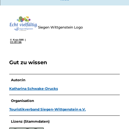
Überblick
Camping &
Nachhaltig
Wohnmobil
bei uns
Trekkingplätze
unterwegs
Siegen Wittgenstein Logo
© Kreis SiWi |
CC-BY-SA
Gut zu wissen
Autor:in
Katharina Schwake-Drucks
Organisation
Touristikverband Siegen-Wittgenstein e.V.
Lizenz (Stammdaten)