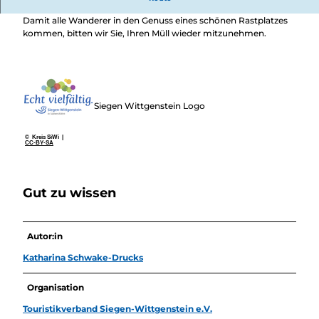
Überblick
Fuchskaute, Fenster zum Westerwald
Camping &
Damit alle Wanderer in den Genuss eines schönen Rastplatzes
Nachhaltig
Wohnmobil
kommen, bitten wir Sie, Ihren Müll wieder mitzunehmen.
bei uns
Trekkingplätze
unterwegs
Siegen Wittgenstein Logo
© Kreis SiWi |
CC-BY-SA
Gut zu wissen
Autor:in
Katharina Schwake-Drucks
Organisation
Touristikverband Siegen-Wittgenstein e.V.