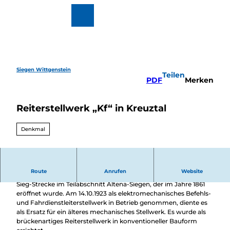
Z
u
Zur
Merkzettel
Suche
m
Karte
I
n
h
a
l
Siegen Wittgenstein
Teilen
t
Wandern
PDF
Merken
&
Radfahren
Reiterstellwerk „Kf“ in Kreuztal
Überblick
Wintervergnüg
Ausflugsziele
en
Denkmal
Überblick
Motorradtouren
Veranstaltungen
Veranstaltungskalender
Buchbare Erlebnisse
Route
Anrufen
Website
Das Stellwerk 'Kf' (Kreuztal Fahrdienstleiter) liegt an der Ruhr-
Essen
Sieg-Strecke im Teilabschnitt Altena-Siegen, der im Jahre 1861
&
eröffnet wurde. Am 14.10.1923 als elektromechanisches Befehls-
Trinken
und Fahrdienstleiterstellwerk in Betrieb genommen, diente es
Überblick
als Ersatz für ein älteres mechanisches Stellwerk. Es wurde als
Regional
Übernachten
brückenartiges Reiterstellwerk in konventioneller Bauform
einkaufen