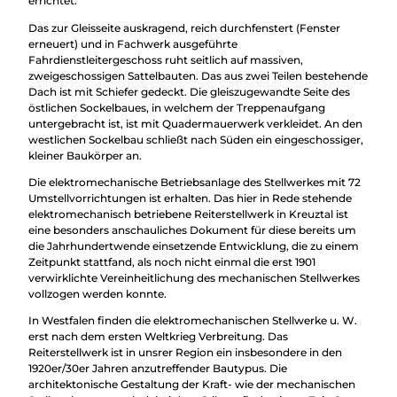
errichtet.
Überblick
Camping &
Das zur Gleisseite auskragend, reich durchfenstert (Fenster
Nachhaltig
Wohnmobil
erneuert) und in Fachwerk ausgeführte
bei uns
Trekkingplätze
Fahrdienstleitergeschoss ruht seitlich auf massiven,
unterwegs
zweigeschossigen Sattelbauten. Das aus zwei Teilen bestehende
Dach ist mit Schiefer gedeckt. Die gleiszugewandte Seite des
östlichen Sockelbaues, in welchem der Treppenaufgang
untergebracht ist, ist mit Quadermauerwerk verkleidet. An den
westlichen Sockelbau schließt nach Süden ein eingeschossiger,
kleiner Baukörper an.
Die elektromechanische Betriebsanlage des Stellwerkes mit 72
Umstellvorrichtungen ist erhalten. Das hier in Rede stehende
elektromechanisch betriebene Reiterstellwerk in Kreuztal ist
eine besonders anschauliches Dokument für diese bereits um
die Jahrhundertwende einsetzende Entwicklung, die zu einem
Zeitpunkt stattfand, als noch nicht einmal die erst 1901
verwirklichte Vereinheitlichung des mechanischen Stellwerkes
vollzogen werden konnte.
In Westfalen finden die elektromechanischen Stellwerke u. W.
erst nach dem ersten Weltkrieg Verbreitung. Das
Reiterstellwerk ist in unsrer Region ein insbesondere in den
1920er/30er Jahren anzutreffender Bautypus. Die
architektonische Gestaltung der Kraft- wie der mechanischen