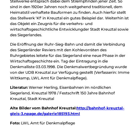
Stellwerke entsprach dabei dem Stilempfinden jener Zeit. So
sind in den 1920er Jahren noch weitgehend traditionell, dem
Heimatstil verhaftete Bauformen zu finden. Auch hierfür stellt
das Stellwerk 'Kf' in Kreuztal ein gutes Beispiel dar. Weiterhin ist
das Objekt ein Zeugnis für die verkehrs- und
wirtschaftsgeschichtliche Entwicklungder Stadt Kreuztal sowie
des Siegerlandes.
Die Eröffnung der Ruhr-Sieg-Bahn und damit die Verbindung
des Siegerländer Reviers mit den Kohlevorräten des
Ruhrgebietes leitete für das Siegerland eine neue Phase in der
Wirtschaftsgeschichte ein. Tag der Eintragung in die
Denkmalliste 03.03.1998. Die Denkmalwertbegründung wurde
von der UDB Kreuztal zur Verfügung gestellt (Verfasserin: Imme
Wittkamp, LWL Amt für Denkmalpflege).
Literatur:
Werner Herling, Eisenbahnen im nördlichen
Siegerland, Kreuztal 1978 / Festschrift 150 Jahre Bahnhof
Kreuztal, Stadt Kreuztal
Alte Bilder vom Bahnhof Kreuztal:
http://bahnhof-kreuztal-
gleis-3.npage.de/galerie185193.html
Foto:
LWL Amt für Denkmalpflege