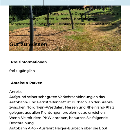
Überblick
auf einem Wiesengelände.
Camping &
In Hanglage befinden sich dort verschiedene Spielgeräte für
Nachhaltig
Wohnmobil
Kinder unter 13 Jahren: Hangrutsche, Doppelwippe, Kletterturm
bei uns
Trekkingplätze
mit Rutschstange, Kletter-Rutschen-Kombination,
unterwegs
Doppleschaukel, Wipptier, Kleinkinderschaukel und Sitzbänke.
© Gemeinde Burbach |
CC0
Gut zu wissen
© Gemeinde Burbach |
CC0
Preisinformationen
frei zugänglich
Anreise & Parken
Anreise
Aufgrund seiner sehr guten Verkehrsanbindung an das
Autobahn- und Fernstraßennetz ist Burbach, an der Grenze
zwischen Nordrhein-Westfalen, Hessen und Rheinland-Pfalz
gelegen, aus allen Richtungen problemlos zu erreichen.
Wenn Sie mit dem PKW anreisen, benutzen Sie folgende
Beschreibung:
Autobahn A 45 - Ausfahrt Haiger-Burbach über die L 531