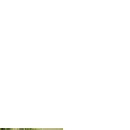
dern
ahren
ck
vergnüg
ugsziele
ck
adtouren