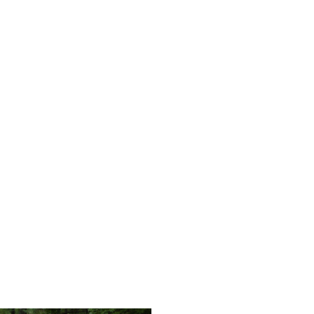
dern
ahren
ck
vergnüg
ugsziele
ck
adtouren