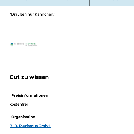
Überblick
Sponsorenbank Born/Müller/Weinhold
Camping &
Nachhaltig
Wohnmobil
"Draußen nur Kännchen."
bei uns
Trekkingplätze
unterwegs
Gut zu wissen
Preisinformationen
kostenfrei
Organisation
BLB-Tourismus GmbH