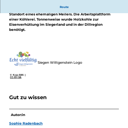
Überblick
Camping &
Route
Vor Ihnen am Hang eine Verflachung im Gelände; der
Nachhaltig
Wohnmobil
Standort eines ehemaligen Meilers. Die Arbeitsplattform
bei uns
Trekkingplätze
einer Köhlerei. Tonnenweise wurde Holzkohle zur
unterwegs
Eisenverhüttung im Siegerland und in der Dillregion
benötigt.
Siegen Wittgenstein Logo
© Kreis SiWi |
CC-BY-SA
Gut zu wissen
Autor:in
Sophie Radenbach