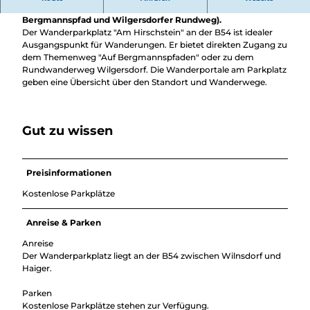
Überblick
an einem Knotenpunkt für verschiedene Wanderrouten (z.B.
Camping &
Bergmannspfad und Wilgersdorfer Rundweg).
Nachhaltig
Wohnmobil
Der Wanderparkplatz "Am Hirschstein" an der B54 ist idealer
bei uns
Trekkingplätze
Ausgangspunkt für Wanderungen. Er bietet direkten Zugang zu
unterwegs
dem Themenweg "Auf Bergmannspfaden" oder zu dem
Rundwanderweg Wilgersdorf. Die Wanderportale am Parkplatz
geben eine Übersicht über den Standort und Wanderwege.
Gut zu wissen
Preisinformationen
Kostenlose Parkplätze
Anreise & Parken
Anreise
Der Wanderparkplatz liegt an der B54 zwischen Wilnsdorf und
Haiger.
Parken
Kostenlose Parkplätze stehen zur Verfügung.