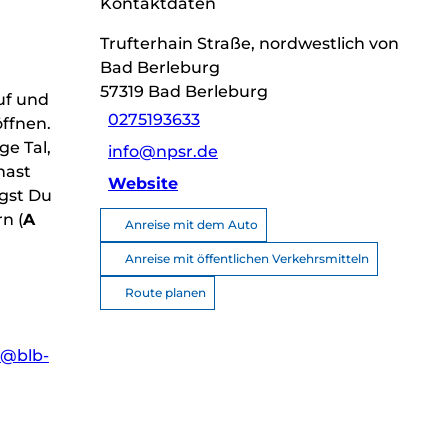
Kontaktdaten
Trufterhain Straße, nordwestlich von
Bad Berleburg
57319
Bad Berleburg
uf und
0275193633
ffnen.
e Tal,
info@npsr.de
hast
Website
ngst Du
n (
A
Anreise mit dem Auto
Anreise mit öffentlichen Verkehrsmitteln
Route planen
o@blb-