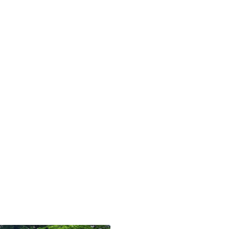
dern
ahren
ck
vergnüg
ugsziele
ck
adtouren