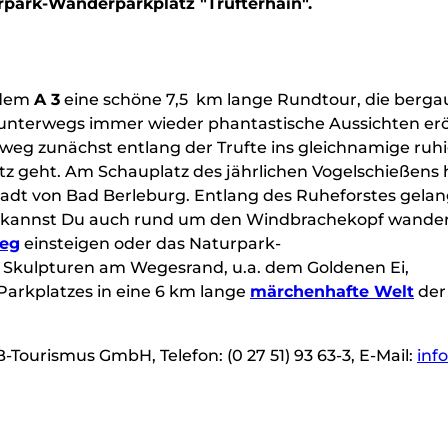
rpark-Wanderparkplatz "Trufterhain".
 dem
A 3
eine schöne 7,5 km lange Rundtour, die berga
 unterwegs immer wieder phantastische Aussichten erö
g zunächst entlang der Trufte ins gleichnamige ruhig
z geht. Am Schauplatz des jährlichen Vogelschießens 
stadt von Bad Berleburg. Entlang des Ruheforstes gela
r kannst Du auch rund um den Windbrachekopf wander
weg
einsteigen oder das Naturpark-
lf Skulpturen am Wegesrand, u.a. dem Goldenen Ei,
arkplatzes in eine 6 km lange
märchenhafte Welt
der
-Tourismus GmbH, Telefon: (0 27 51) 93 63-3, E-Mail:
inf