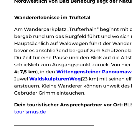
Nordwestlich von Bad Berleburg liegt der Natu
Wandererlebnisse im Truftetal
Am Wanderparkplatz „Trufterhain“ beginnt mit
bergab rund um das Burgfeld führt und wo sich
Hauptsächlich auf Waldwegen führt der Wanderwe
bevor es anschließend bergauf zum Schützenplat
Du Zeit für eine Pause und den Blick auf die Alt
schließlich zum Ausgangspunkt zurück. Von hie
4; 7,5 km
), in den
Wittengensteiner Panorama
Juwel
WaldskulpturenWeg
(23 km) mit seinen e
ansteuern. Kleine Wanderer können unweit des P
Gebrüder Grimm eintauchen.
Dein touristischer Ansprechpartner vor Ort:
BLB
tourismus.de
__________________________________