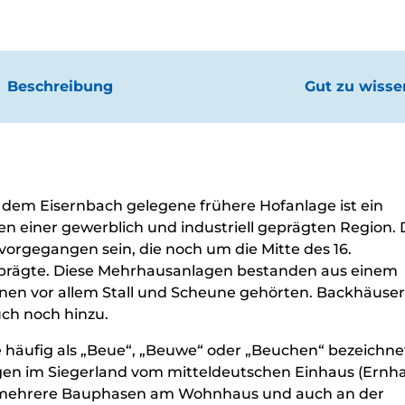
nstaltungen
altungskalender
e Erlebnisse
n
Beschreibung
Gut zu wisse
ken
ck
l
nachten
fen
ck
he dem Eisernbach gelegene frühere Hofanlage ist ein
g &
n einer gewerblich und industriell geprägten Region. 
haltig
obil
orgegangen sein, die noch um die Mitte des 16.
uns
gplätze
n prägte. Diese Mehrhausanlagen bestanden aus einem
rwegs
n vor allem Stall und Scheune gehörten. Backhäuser
ch noch hinzu.
äufig als „Beue“, „Beuwe“ oder „Beuchen“ bezeichnet
gen im Siegerland vom mitteldeutschen Einhaus (Ernh
h mehrere Bauphasen am Wohnhaus und auch an der