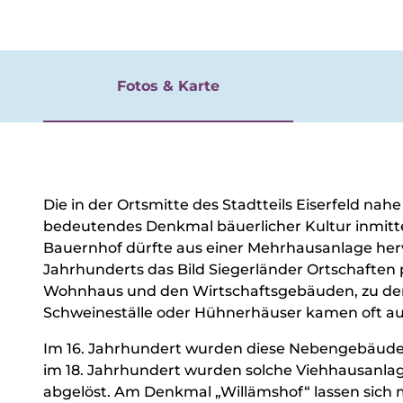
Vera
Veranst
Buchbar
Esse
Fotos & Karte
&
Trin
Überbli
Regiona
Über
einkau
Überbli
Die in der Ortsmitte des Stadtteils Eiserfeld na
Campin
bedeutendes Denkmal bäuerlicher Kultur inmitte
Nach
Wohnm
Bauernhof dürfte aus einer Mehrhausanlage herv
bei 
Trekkin
Jahrhunderts das Bild Siegerländer Ortschafte
unte
Wohnhaus und den Wirtschaftsgebäuden, zu dene
Schweineställe oder Hühnerhäuser kamen oft au
Im 16. Jahrhundert wurden diese Nebengebäude h
im 18. Jahrhundert wurden solche Viehhausanla
abgelöst. Am Denkmal „Willämshof“ lassen sic