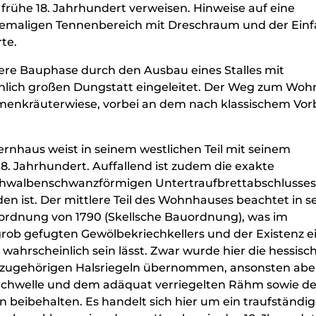
s frühe 18. Jahrhundert verweisen. Hinweise auf eine
ehemaligen Tennenbereich mit Dreschraum und der Einf
te.
tere Bauphase durch den Ausbau eines Stalles mit
lich großen Dungstatt eingeleitet. Der Weg zum Wo
enkräuterwiese, vorbei an dem nach klassischem Vorb
ernhaus weist in seinem westlichen Teil mit seinem
8. Jahrhundert. Auffallend ist zudem die exakte
chwalbenschwanzförmigen Untertraufbrettabschlusses
 ist. Der mittlere Teil des Wohnhauses beachtet in s
ordnung von 1790 (Skellsche Bauordnung), was im
b gefugten Gewölbekriechkellers und der Existenz e
wahrscheinlich sein lässt. Zwar wurde hier die hessisc
azugehörigen Halsriegeln übernommen, ansonsten aber
 Schwelle und dem adäquat verriegelten Rähm sowie de
beibehalten. Es handelt sich hier um ein traufständig