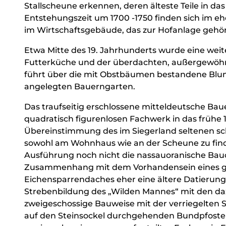
Stallscheune erkennen, deren älteste Teile in da
Entstehungszeit um 1700 -1750 finden sich im 
im Wirtschaftsgebäude, das zur Hofanlage gehör
Etwa Mitte des 19. Jahrhunderts wurde eine wei
Futterküche und der überdachten, außergewöhn
führt über die mit Obstbäumen bestandene Blum
angelegten Bauerngarten.
Das traufseitig erschlossene mitteldeutsche Bau
quadratisch figurenlosen Fachwerk in das frühe 1
Übereinstimmung des im Siegerland seltenen s
sowohl am Wohnhaus wie an der Scheune zu finden
Ausführung noch nicht die nassauoranische Bau
Zusammenhang mit dem Vorhandensein eines gro
Eichensparrendaches eher eine ältere Datierung 
Strebenbildung des „Wilden Mannes“ mit den d
zweigeschossige Bauweise mit der verriegelten
auf den Steinsockel durchgehenden Bundpfosten 