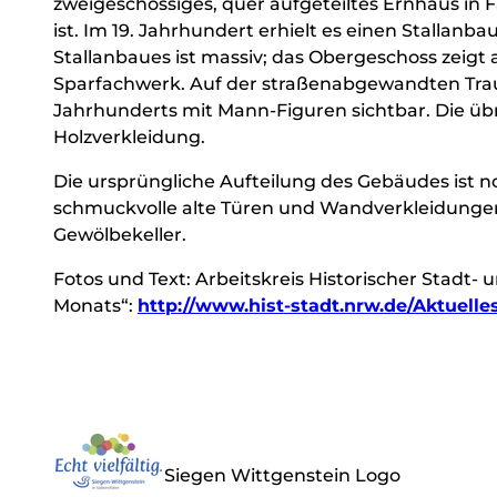
zweigeschossiges, quer aufgeteiltes Ernhaus in 
ist. Im 19. Jahrhundert erhielt es einen Stallanb
Stallanbaues ist massiv; das Obergeschoss zeigt
Sparfachwerk. Auf der straßenabgewandten Trau
Jahrhunderts mit Mann-Figuren sichtbar. Die übr
Holzverkleidung.
Die ursprüngliche Aufteilung des Gebäudes ist noc
schmuckvolle alte Türen und Wandverkleidungen 
Gewölbekeller.
Fotos und Text: Arbeitskreis Historischer Stadt-
Monats“:
http://www.hist-stadt.nrw.de/Aktue
Siegen Wittgenstein Logo