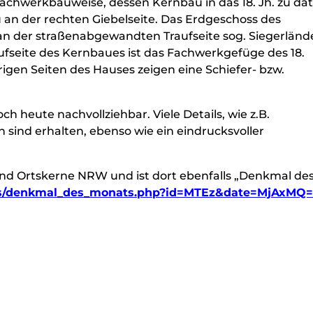
Fachwerkbauweise, dessen Kernbau in das 18. Jh. zu da
au an der rechten Giebelseite. Das Erdgeschoss des
 an der straßenabgewandten Traufseite sog. Siegerländ
fseite des Kernbaues ist das Fachwerkgefüge des 18.
igen Seiten des Hauses zeigen eine Schiefer- bzw.
h heute nachvollziehbar. Viele Details, wie z.B.
sind erhalten, ebenso wie ein eindrucksvoller
 und Ortskerne NRW und ist dort ebenfalls „Denkmal de
lles/denkmal_des_monats.php?id=MTEz&date=MjAxMQ