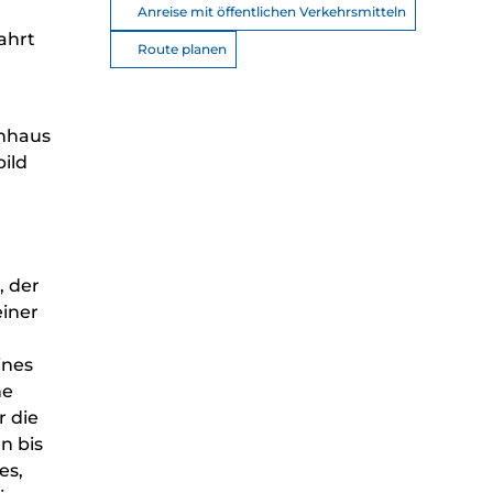
Anreise mit öffentlichen Verkehrsmitteln
ahrt
Route planen
hnhaus
ild
, der
einer
ines
he
 die
n bis
es,