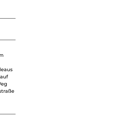
em
deaus
nauf
Weg
straße