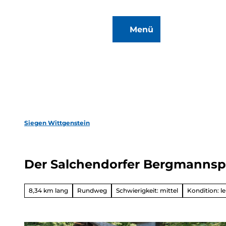
Z
u
Menü
m
Zur
Merkzettel
Suche
I
Karte
n
h
a
l
t
Siegen Wittgenstein
Wan
&
Der Salchendorfer Bergmannsp
Radf
Überbli
8,34 km lang
Rundweg
Schwierigkeit: mittel
Kondition: le
Winter
Ausfl
en
Überbli
Motorr