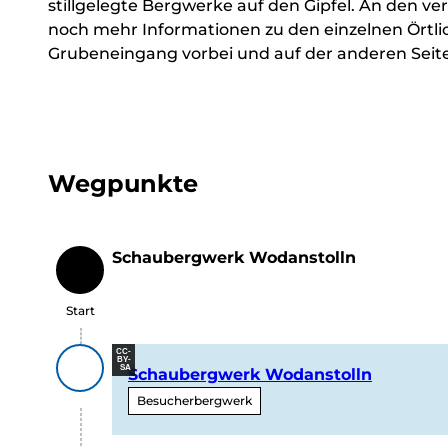
stillgelegte Bergwerke auf den Gipfel. An den 
noch mehr Informationen zu den einzelnen Örtl
Grubeneingang vorbei und auf der anderen Seit
Wegpunkte
Schaubergwerk Wodanstolln
Start
Start
CC-
BY-
SA
Schaubergwerk Wodanstolln
Besucherbergwerk