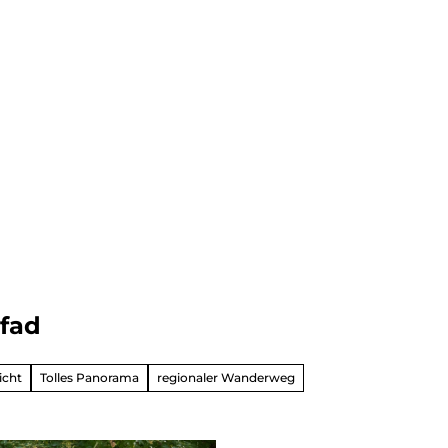
dern
fad
ahren
ck
icht
Tolles Panorama
regionaler Wanderweg
vergnüg
ugsziele
ck
adtouren