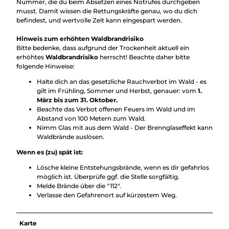
Nummer, die du beim Absetzen eines Notrufes durchgeben
musst. Damit wissen die Rettungskräfte genau, wo du dich
befindest, und wertvolle Zeit kann eingespart werden.
Hinweis zum erhöhten Waldbrandrisiko
Bitte bedenke, dass aufgrund der Trockenheit aktuell ein
erhöhtes
Waldbrandrisiko
herrscht! Beachte daher bitte
folgende Hinweise:
Halte dich an das gesetzliche Rauchverbot im Wald - es
gilt im Frühling, Sommer und Herbst, genauer: vom
1.
März bis zum 31. Oktober.
Beachte das Verbot offenen Feuers im Wald und im
Abstand von 100 Metern zum Wald.
Nimm Glas mit aus dem Wald - Der Brennglaseffekt kann
Waldbrände auslösen.
Wenn es (zu) spät ist:
Lösche kleine Entstehungsbrände, wenn es dir gefahrlos
möglich ist. Überprüfe ggf. die Stelle sorgfältig.
Melde Brände über die "112".
Verlasse den Gefahrenort auf kürzestem Weg.
Karte