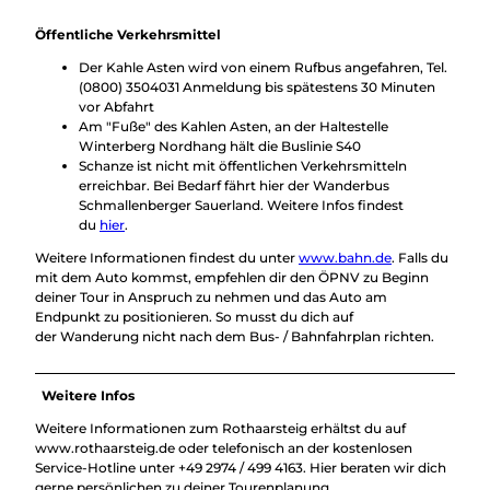
Öffentliche Verkehrsmittel
Der Kahle Asten wird von einem Rufbus angefahren, Tel.
(0800) 3504031 Anmeldung bis spätestens 30 Minuten
vor Abfahrt
Am "Fuße" des Kahlen Asten, an der Haltestelle
Winterberg Nordhang hält die Buslinie S40
Schanze ist nicht mit öffentlichen Verkehrsmitteln
erreichbar. Bei Bedarf fährt hier der Wanderbus
Schmallenberger Sauerland. Weitere Infos findest
du
hier
.
Weitere Informationen findest du unter
www.bahn.de
. Falls du
mit dem Auto kommst, empfehlen dir den ÖPNV zu Beginn
deiner Tour in Anspruch zu nehmen und das Auto am
Endpunkt zu positionieren. So musst du dich auf
der Wanderung nicht nach dem Bus- / Bahnfahrplan richten.
Weitere Infos
Weitere Informationen zum Rothaarsteig erhältst du auf
www.rothaarsteig.de oder telefonisch an der kostenlosen
Service-Hotline unter +49 2974 / 499 4163. Hier beraten wir dich
gerne persönlichen zu deiner Tourenplanung.