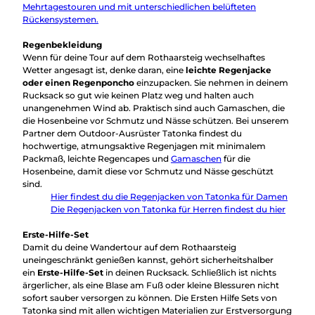
Mehrtagestouren und mit unterschiedlichen belüfteten
Rückensystemen.
Regenbekleidung
Wenn für deine Tour auf dem Rothaarsteig wechselhaftes
Wetter angesagt ist, denke daran, eine
leichte Regenjacke
oder einen Regenponcho
einzupacken. Sie nehmen in deinem
Rucksack so gut wie keinen Platz weg und halten auch
unangenehmen Wind ab. Praktisch sind auch Gamaschen, die
die Hosenbeine vor Schmutz und Nässe schützen. Bei unserem
Partner dem Outdoor-Ausrüster Tatonka findest du
hochwertige, atmungsaktive Regenjagen mit minimalem
Packmaß, leichte Regencapes und
Gamaschen
für die
Hosenbeine, damit diese vor Schmutz und Nässe geschützt
sind.
Hier findest du die Regenjacken von Tatonka für Damen
Die Regenjacken von Tatonka für Herren findest du hier
Erste-Hilfe-Set
Damit du deine Wandertour auf dem Rothaarsteig
uneingeschränkt genießen kannst, gehört sicherheitshalber
ein
Erste-Hilfe-Set
in deinen Rucksack. Schließlich ist nichts
ärgerlicher, als eine Blase am Fuß oder kleine Blessuren nicht
sofort sauber versorgen zu können. Die Ersten Hilfe Sets von
Tatonka sind mit allen wichtigen Materialien zur Erstversorgung