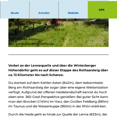
Überblick
Camping &
Nachhaltig
GPX
Wohnmobil
Route
Anrufen
Website
bei uns
Trekkingplätze
unterwegs
3:25 h
12,71 km
© Rothaarsteigverein e.v. / Thomas Heinrich |
© Heidi Bücker, Rothaarsteigverein e.V. |
111 m
235 m
CC-BY-SA
CC-BY-SA
685 m
838 m
153 m
Start: Kahler Asten
Ziel: Schmallenberg-Schanze
© Rothaarsteigverein e. V., Heidi Bücker |
CC-BY-SA
Vorbei an der Lennequelle und über die Winterberger
Höhendörfer geht es auf dieser Etappe des Rothaarsteig über
ca. 13 Kilometer bis nach Schanze.
Du startest auf dem Kahlen Asten (842m), dem bekannteste
Berg am Rothaarsteig der sogar über eine eigene Wetterstation
verfügt. Aufgrund der offenen Heidelandschaft kannst du hoch
oben eine 360-Grad-Perspektive genießen: Bei guter Sicht kann
man den Brocken (1.141m) im Harz, den Großen Feldberg (881m)
im Taunus und die Wasserkuppe (950m) in der Rhön erblicken.
Durch die Heide geht es hinab zur Quelle der Lenne (823m), der