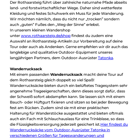
Der Rothaarsteig führt über zahlreiche naturnahe Pfade abseits
land- und forstwirtschaftlicher Wege. Daher sind wetterfeste
Kleidung und festes Schuhwerk ein Muss für jede Wanderung.
Wir möchten nämlich, dass du nicht nur „trocken” sondern
auch „guten” Fußes den „Weg der Sinne” erlebst.
In unserem kleinen Wandershop
unter
www.rothaarsteig.de/shop
findest du zudem eine
Auswahl an Rothaarsteig-Artikeln zur Vorbereitung auf deine
Tour oder auch als Andenken. Gerne empfehlen wir dir auch das
langlebige und qualitative Outdoor-Equipment unseres
langjährigen Partners, dem Outdoor-Ausrüster
Tatonka
.
Wanderrucksack
Mit einem passenden
Wanderrucksack
macht deine Tour auf
dem Rothaarsteig gleich doppelt so viel Spaß!
Wanderrucksäcke bieten durch ein belüftetes Tragesystem sehr
angenehme Trageeigenschaften, denn dieses sorgt dafür, dass
der Schweiß sofort abdampfen kann. Sie lassen sich mit einem
Bauch- oder Hüftgurt fixieren und sitzen so bei jeder Bewegung
fest am Rücken. Zudem sind sie mit einer praktischen
Halterung für Wanderstöcke ausgestattet und bieten oftmals
auch ein Fach mit Schlauchauslass für eine Trinkblase, so dass
die Flüssigkeitsversorgung jederzeit gesichert ist.
Hier findest du
Wanderrucksäcke vom Outdoor-Ausrüster Tatonka in
verschiedenen Größen für Tageswanderungen und