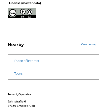
License (master data)
Nearby
View on map
Place of interest
Tours
Tenant/Operator
Jahnstraße 6
57339
Erndtebrück