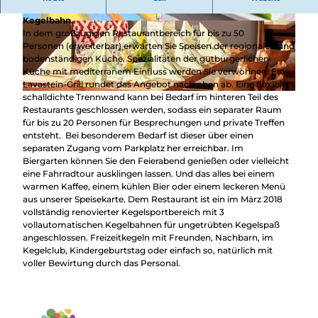
regionale Speisen und Getränke mit Biergarten und
Kegelbahn.
© Anne-Katrin Torno, Bauer's Restaurant und
© Anne-Katrin Torno, Bauer's Restaurant und
In dem großzügigen Restaurantbereich für bis zu 50
Partyservice |
CC-BY-SA
Partyservice |
CC-BY-SA
Personen (erweiterbar) erwarten Sie Speisen der regionalen und
bodenständigen Küche. Spezialitäten der gutbürgerlichen
Küche mit mediterranem Einfluss werden Sie verwöhnen. Ein
Lavastein-Grill rundet das Angebot nach oben ab. Eine flexible,
schalldichte Trennwand kann bei Bedarf im hinteren Teil des
© Maria Bauer, Bauer's Restaurant und Partyservice |
CC-BY-SA
Restaurants geschlossen werden, sodass ein separater Raum
für bis zu 20 Personen für Besprechungen und private Treffen
entsteht. Bei besonderem Bedarf ist dieser über einen
separaten Zugang vom Parkplatz her erreichbar. Im
Biergarten können Sie den Feierabend genießen oder vielleicht
eine Fahrradtour ausklingen lassen. Und das alles bei einem
warmen Kaffee, einem kühlen Bier oder einem leckeren Menü
aus unserer Speisekarte. Dem Restaurant ist ein im März 2018
vollständig renovierter Kegelsportbereich mit 3
vollautomatischen Kegelbahnen für ungetrübten Kegelspaß
angeschlossen. Freizeitkegeln mit Freunden, Nachbarn, im
Kegelclub, Kindergeburtstag oder einfach so, natürlich mit
voller Bewirtung durch das Personal.