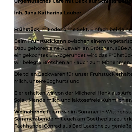
Urgemütliches Café mit Blick auf Schloss Berle
Inh. Jana Katharina Lauber
Frühstück
, mit oder ohne Sekt. Einfach bei deine
© Goetheplatz-Café, BLB-Tourismus GmbH |
CC-BY-SA
Beim Frühstück kann zwischen einem vegetarisc
Dazu gehören eine Auswahl an Brötchen, süße Auf
ein gekochtes Ei. Abgerundet wird das Frühstüc
wir belegte Brötchen an - auch zum Mitnehmen
Die tollen Backwaren für unser Frühstück erhal
Milch, unsere Joghurts und
Eier erhalten wir von der Milcherei Henk aus Arfe
Soja-, Mandelmilch und laktosefreie Kuhmilch an
Weinabende
feiern wir im Sommer in Wittgenste
Sommerabende mit euch am Goetheplatz zu erleb
Fachhandel Conrad aus Bad Laasphe zu genieße