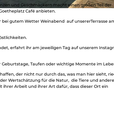
stenzen und Geschmäckern macht einen großen Teil der
 Goetheplatz Café anbieten.
hr bei gutem Wetter Weinabend auf unsererTerrasse a
stlichkeiten.
et, erfahrt ihr am jeweiligen Tag auf unserem Instag
 Geburtstage, Taufen oder wichtige Momente im Lebe
haffen, der nicht nur durch das, was man hier sieht, rie
 der Wertschätzung für die Natur, die Tiere und ander
hrer Arbeit und ihrer Art dafür, dass dieser Ort ein