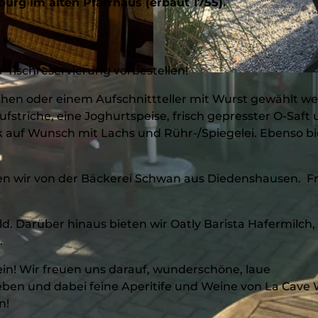
burg im alten Pfarrhaus (erbaut 1755).
r Tischreservierung vorbestellen!
© Goetheplatz-Café, BLB-Tourismus GmbH |
CC-BY-S
hen oder einem Aufschnittteller mit Wurst gewählt we
striche, eine Joghurtspeise, frisch gepresster O-Saft
k auf Wunsch mit Lachs und Rühr-/Spiegelei. Ebenso b
.
ten wir von der Bäckerei Schwan aus Diedenshausen. F
ld. Darüber hinaus bieten wir Oatly Barista Hafermilch,
.
in! Wir freuen uns darauf, wunderschöne, laue
en und dabei feine Aperitife und Weine von La Cave 
n!