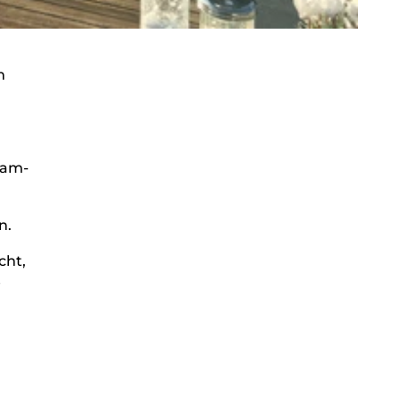
m
ram-
n.
cht,
e