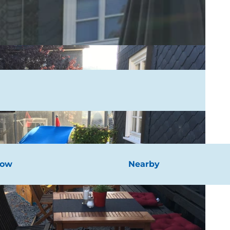
now
Nearby