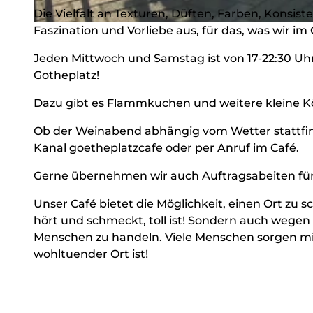
Die Vielfalt an Texturen, Düften, Farben, Konsi
Faszination und Vorliebe aus, für das, was wir im
© Goetheplatz-Café, BLB-Tourismus GmbH |
CC-BY-SA
Jeden Mittwoch und Samstag ist von 17-22:30 U
Gotheplatz!
Dazu gibt es Flammkuchen und weitere kleine Kö
Ob der Weinabend abhängig vom Wetter stattfind
Kanal goetheplatzcafe oder per Anruf im Café.
Gerne übernehmen wir auch Auftragsabeiten für
Unser Café bietet die Möglichkeit, einen Ort zu sc
hört und schmeckt, toll ist! Sondern auch wegen
Menschen zu handeln. Viele Menschen sorgen mit i
wohltuender Ort ist!