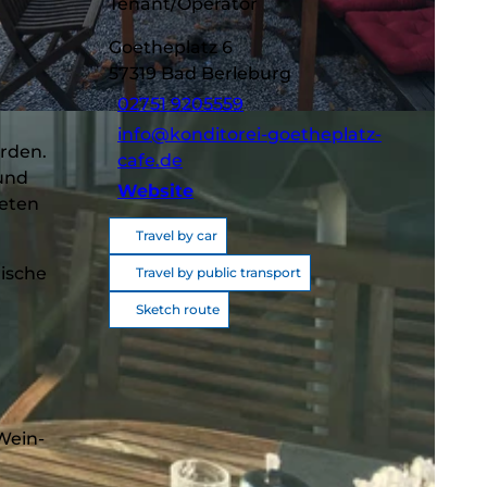
Tenant/Operator
Goetheplatz 6
57319
Bad Berleburg
02751 9205559
A
info@konditorei-goetheplatz-
rden.
cafe.de
 und
Website
ieten
Travel by car
rische
Travel by public transport
Sketch route
Wein-