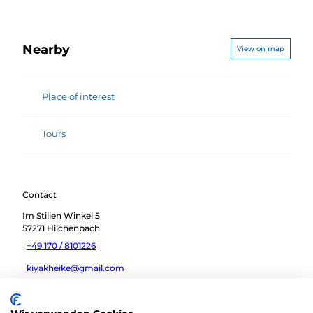
Nearby
View on map
Place of interest
Tours
Contact
Im Stillen Winkel 5
57271
Hilchenbach
+49 170 / 8101226
kiyakheike@gmail.com
Travel by car