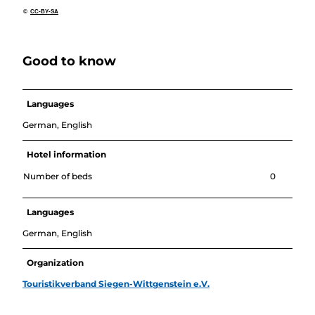
©
CC-BY-SA
Good to know
Languages
German, English
Hotel information
Number of beds
0
Languages
German, English
Organization
Touristikverband Siegen-Wittgenstein e.V.