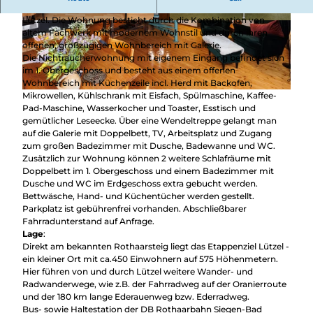
ehemaligen Bauernhaus aus dem Jahr 1772 in Hilchenbach-
Lützel. Die Wohnung besticht durch die Kombination von
© Tobias Vollmer, Ferienwohnung Demches Hu
© Tobias Vollmer, Ferienwohnung Demches Hu
altem Fachwerk mit modernem Wohnstil und durch ihren
ß
ß
offenen, großzügigen Wohnbereich mit Galerie.
Die Nichtraucherwohnung mit eigenem Eingang befindet sich
im 1. Obergeschoss und besteht aus einem offenen
Wohnbereich mit Küchenzeile incl. Herd mit Backofen,
Mikrowellen, Kühlschrank mit Eisfach, Spülmaschine, Kaffee-
© Tobias Vollmer, Ferienwohnung Demches Huß
Pad-Maschine, Wasserkocher und Toaster, Esstisch und
gemütlicher Leseecke. Über eine Wendeltreppe gelangt man
auf die Galerie mit Doppelbett, TV, Arbeitsplatz und Zugang
zum großen Badezimmer mit Dusche, Badewanne und WC.
Zusätzlich zur Wohnung können 2 weitere Schlafräume mit
Doppelbett im 1. Obergeschoss und einem Badezimmer mit
Dusche und WC im Erdgeschoss extra gebucht werden.
Bettwäsche, Hand- und Küchentücher werden gestellt.
Parkplatz ist gebührenfrei vorhanden. Abschließbarer
Fahrradunterstand auf Anfrage.
Lage
:
Direkt am bekannten Rothaarsteig liegt das Etappenziel Lützel -
ein kleiner Ort mit ca.450 Einwohnern auf 575 Höhenmetern.
Hier führen von und durch Lützel weitere Wander- und
Radwanderwege, wie z.B. der Fahrradweg auf der Oranierroute
und der 180 km lange Ederauenweg bzw. Ederradweg.
Bus- sowie Haltestation der DB Rothaarbahn Siegen-Bad