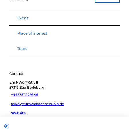
Event
Place of interest
Tours
Contact
Emil-Wolff-Str. 11
57319
Bad Berleburg
+4927511229346
fewo@zumweissenross-blb.de
Website
Travel by car