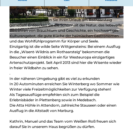
Südwestfalen – mitten im Herzen liegt die Stadt Bad Berleburg
mit ihren 23 Ortschaften.
In diesem Naturparadies kommen Sie dem Himmel sehr nah..
Mit allen Sinnen können Sie Ihren Urlaub am Rothaarsteig
genießen: Entdecken Sie die Schönheit der Natur, das liebevolle
Bewahren von Brauchtum und Geschichte, ein hochwertiges
Kulturangebot, die gute Küche der heimischen Gastronomen
und das Wohlfühlprogramm für Körper und Seele.
Einzigartig ist die wilde Seite Wittgensteins: Bei einem Ausflug
in die „Wisent-Wildnis am Rothaarsteig“ bekommen die
Besucher einen Einblick in ein für Westeuropa einzigartiges
Artenschutzprojekt. Seit April 2013 sind hier die Wisente wieder
in freier Wildbahn zu sehen.
.
In der näheren Umgebung gibt es viel zu erkunden
In 20 Autominuten erreichen Sie Winterberg wo Sommer wie
Winter viele Freizeitmöglichkeiten zur Verfügung stehen!
Als Tagesausflüge empfehlen sich zum Beispiel die
Erlebnisbäder in Plettenberg sowie in Medebach.
Die Atta Höhle in Attendorn, zahlreiche Stauseen oder einen
Ausflug in die Altstadt von Marburg.
Kathrin, Manuel und das Team vom Weißen Roß freuen sich
darauf Sie in unserem Haus begrüßen zu dürfen.