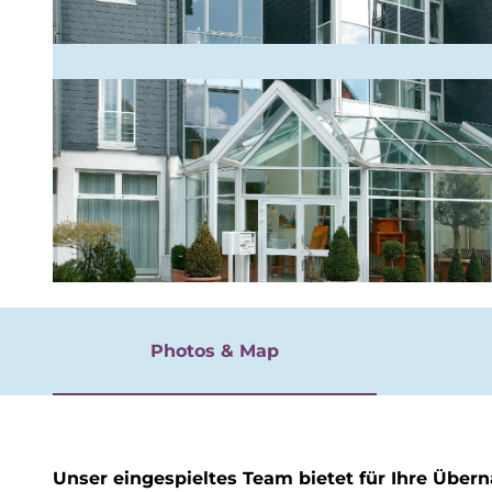
rgnügen
© Henning Schorge, Henning Schorge - Hotel & Restaurant Edermühle |
CC-BY-SA
Photos & Map
Unser eingespieltes Team bietet für Ihre Über