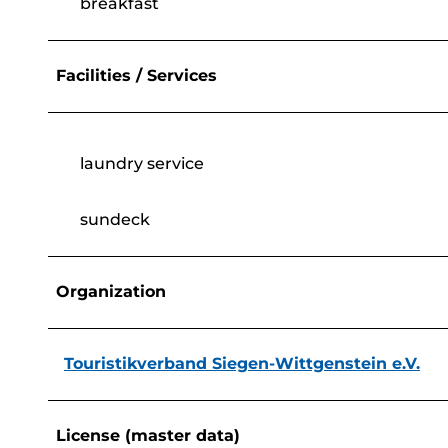
breakfast
Facilities / Services
laundry service
sundeck
Organization
Touristikverband Siegen-Wittgenstein e.V.
License (master data)