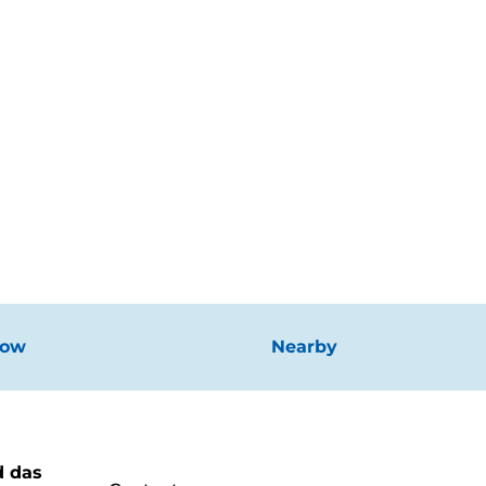
now
Nearby
d das