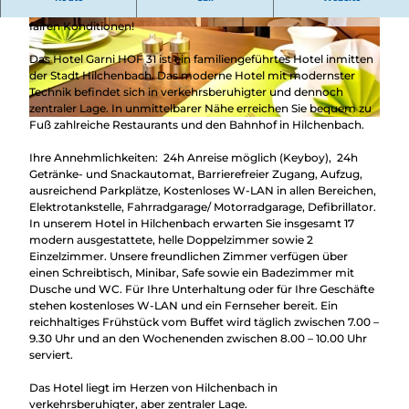
Gastfreundlichkeit und modernes Ambiente legt – und das zu
fairen Konditionen!
© Eckhard Reuter, Hotel Hof 31
© Eckhard Reuter, Hotel Hof 31
Das Hotel Garni HOF 31 ist ein familiengeführtes Hotel inmitten
der Stadt Hilchenbach. Das moderne Hotel mit modernster
Technik befindet sich in verkehrsberuhigter und dennoch
zentraler Lage. In unmittelbarer Nähe erreichen Sie bequem zu
Fuß zahlreiche Restaurants und den Bahnhof in Hilchenbach.
© Eckhard Reuter, Hotel Hof 31
Ihre Annehmlichkeiten: 24h Anreise möglich (Keyboy), 24h
Getränke- und Snackautomat, Barrierefreier Zugang, Aufzug,
ausreichend Parkplätze, Kostenloses W-LAN in allen Bereichen,
Elektrotankstelle, Fahrradgarage/ Motorradgarage, Defibrillator.
In unserem Hotel in Hilchenbach erwarten Sie insgesamt 17
modern ausgestattete, helle Doppelzimmer sowie 2
Einzelzimmer. Unsere freundlichen Zimmer verfügen über
einen Schreibtisch, Minibar, Safe sowie ein Badezimmer mit
Dusche und WC. Für Ihre Unterhaltung oder für Ihre Geschäfte
stehen kostenloses W-LAN und ein Fernseher bereit. Ein
reichhaltiges Frühstück vom Buffet wird täglich zwischen 7.00 –
9.30 Uhr und an den Wochenenden zwischen 8.00 – 10.00 Uhr
serviert.
Das Hotel liegt im Herzen von Hilchenbach in
verkehrsberuhigter, aber zentraler Lage.