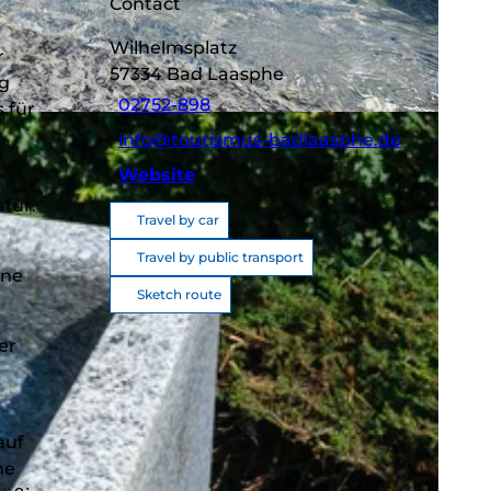
Contact
Wilhelmsplatz
r
57334
Bad Laasphe
ig
02752-898
 für
BY-SA
info@tourismus-badlaasphe.de
Website
für.
Travel by car
Travel by public transport
lne
Sketch route
er
auf
he