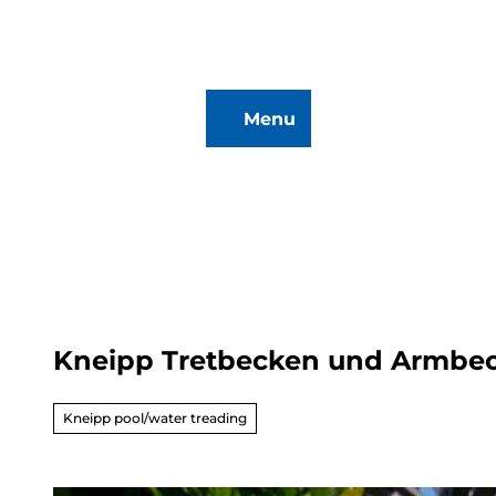
T
o
c
o
Menu
n
To
Search
t
map
e
n
t
Kneipp Tretbecken und Armbec
Hiking
&
Biking
Kneipp pool/water treading
All topics
Winterve