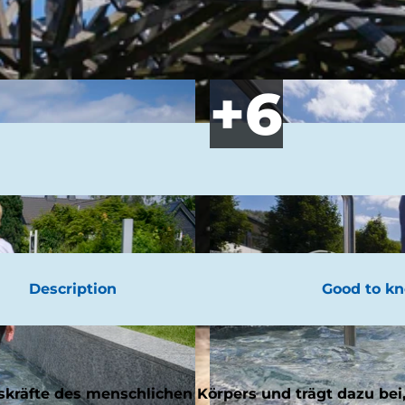
Description
Good to k
gskräfte des menschlichen Körpers und trägt dazu bei