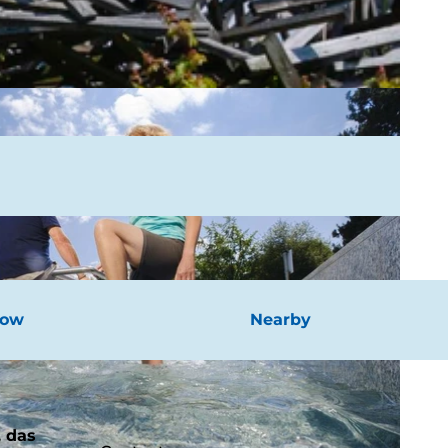
now
Nearby
, das