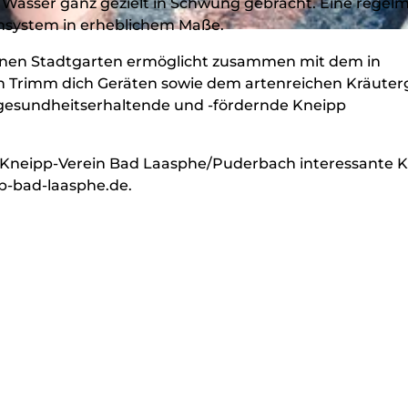
 Wasser ganz gezielt in Schwung gebracht. Eine regel
nsystem in erheblichem Maße.
genen Stadtgarten ermöglicht zusammen mit dem in
en Trimm dich Geräten sowie dem artenreichen Kräuter
 gesundheitserhaltende und -fördernde Kneipp
 Kneipp-Verein Bad Laasphe/Puderbach interessante 
p-bad-laasphe.de.