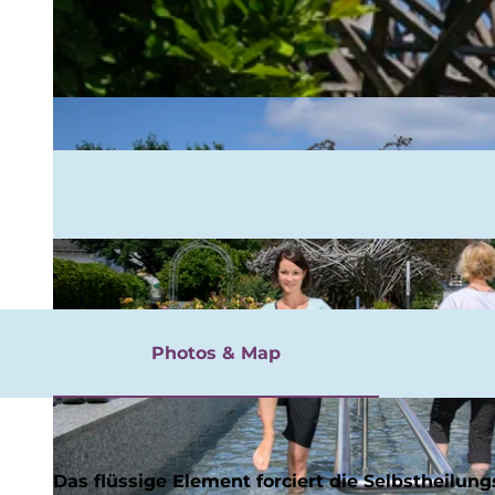
rgnügen
Photos & Map
Das flüssige Element forciert die Selbstheilun