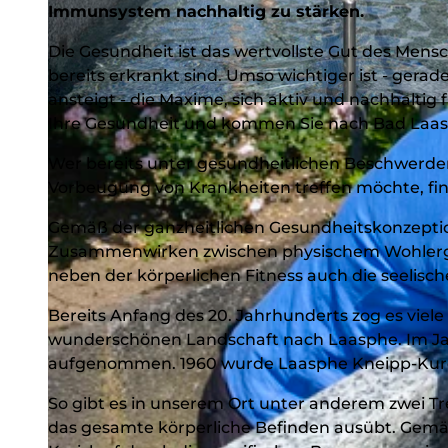
Immunsystem nachhaltig zu stärken.
Die Gesundheit ist das wertvollste Gut des Mens
bereits erkrankt sind. Umso wichtiger ist - gerade
ansteigt - die Maxime, sich aktiv und nachhaltig
© (c) Klaus-Peter Kappest |
CC-BY-SA
Ihre Gesundheit und kommen Sie nach Bad Laas
Wer bereits unter gesundheitlichen Beschwerd
Vorbeugung von Krankheiten treffen möchte, fin
Gemäß der ganzheitlichen Gesundheitskonzeptio
Zusammenwirken zwischen physischem Wohlergehe
neben der körperlichen Fitness auch die seelisc
Bereits Anfang des 20. Jahrhunderts zog es viel
wunderschönen Landschaft nach Laasphe. Im Jahr
aufgenommen. 1960 wurde Laasphe Kneipp-Kuro
So gibt es in unserem Ort unter anderem zwei T
das gesamte körperliche Befinden ausübt. Gemä