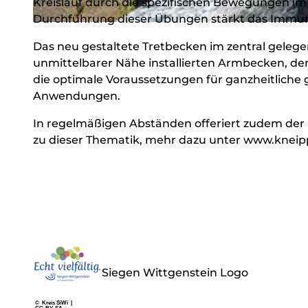
Kreislauf durch die spezifischen Bewegungen im
Durchführung dieser Übungen stärkt das Immu
© Klaus-Peter Kappest, TKS Bad Laasphe GmbH |
CC-BY-SA
Das neu gestaltete Tretbecken im zentral gele
unmittelbarer Nähe installierten Armbecken, d
die optimale Voraussetzungen für ganzheitliche
Anwendungen.
In regelmäßigen Abständen offeriert zudem der
zu dieser Thematik, mehr dazu unter www.kneip
Siegen Wittgenstein Logo
© Kreis SiWi |