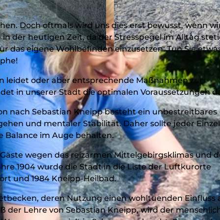
chen. Doch oftmals wird uns dies erst bewusst, wenn wi
 in der heutigen Zeit, da der Stresspegel im Alltag stet
 für das eigene Wohlbefinden einzusetzen. Tun Sie etwas
© Klaus-Peter Kappest, TKS Bad Laasphe GmbH |
CC-
phe!
en leidet oder aber entsprechende Maßnahmen zur
det in unserer Stadt die optimalen Voraussetzungen da
n nach Sebastian Kneipp besteht ein unbestreitbares
n und mentaler Stabilität. Daher sollte jeder Einze
he Balance im Auge behalten.
e Gäste wegen des reizarmen Mittelgebirgsklimas und d
e 1904 wurde die Stadt in die Liste der Luftkurorte
rt und 1984 Kneipp-Heilbad.
retbecken, deren Nutzung einen wohltuenden Einfluss 
ß der Lehre von Sebastian Kneipp, wird der menschlic