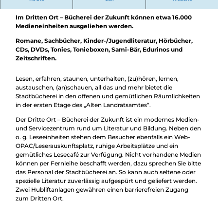
Im Dritten Ort – Bücherei der Zukunft können etwa 16.000
Medieneinheiten ausgeliehen werden.
Romane, Sachbücher, Kinder-/Jugendliteratur, Hörbücher,
CDs, DVDs, Tonies, Tonieboxen, Sami-Bär, Edurinos und
Zeitschriften.
Lesen, erfahren, staunen, unterhalten, (zu)hören, lernen,
austauschen, (an)schauen, all das und mehr bietet die
Stadtbücherei in den offenen und gemütlichen Räumlichkeiten
in der ersten Etage des „Alten Landratsamtes“.
Der Dritte Ort – Bücherei der Zukunft ist ein modernes Medien-
und Servicezentrum rund um Literatur und Bildung. Neben den
o. g. Leseeinheiten stehen dem Besucher ebenfalls ein Web-
OPAC/Leserauskunftsplatz, ruhige Arbeitsplätze und ein
gemütliches Lesecafé zur Verfügung. Nicht vorhandene Medien
können per Fernleihe beschafft werden, dazu sprechen Sie bitte
das Personal der Stadtbücherei an. So kann auch seltene oder
spezielle Literatur zuverlässig aufgespürt und geliefert werden.
Zwei Hubliftanlagen gewähren einen barrierefreien Zugang
zum Dritten Ort.