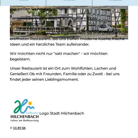
Überblick
Marktplatz in Hilchenbach
Camping &
Wir heißen Sie herzlich willkommen!
Nachhaltig
Wohnmobil
© Susanne Träger, Stadt Hilchenbach |
© Achim Meurer, REACT-EU / Kreis Siegen-Wit
CC-BY-SA
tgenstein |
CC-BY-SA
bei uns
Trekkingplätze
Genießen Sie in gemütlicher Atmosphäre Ihren
unterwegs
Lieblingsmoment
Seit dem 1. November 2025 begrüßen wir Sie in in unserem neu
eröffneten Restaurant. Bei uns treffen moderne Küche, frische
© Achim Meurer, REACT-EU / Kreis Siegen-Wittgenstein |
CC-BY-SA
Ideen und ein herzliches Team aufeinander.
Wir möchten nicht nur "satt machen" - wir möchten
begeistern.
Unser Restaurant ist ein Ort zum Wohlfühlen, Lachen und
Genießen! Ob mit Freunden, Familie oder zu Zweit - bei uns
findet jeder seinen Lieblingsmoment.
Logo Stadt Hilchenbach
©
CC-BY-SA