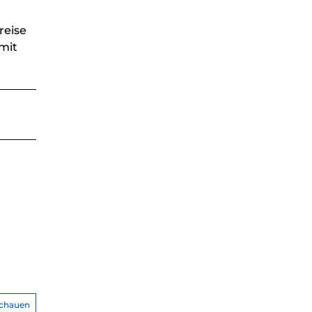
reise
mit
schauen