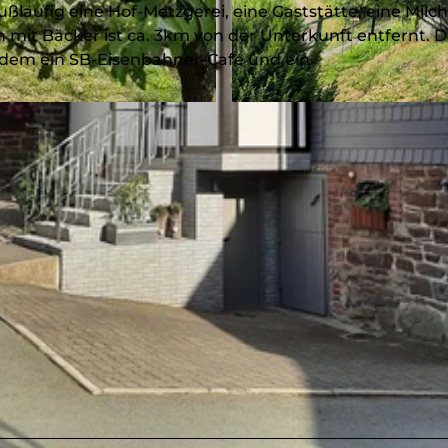
ußläufig eine Hof-Metzgerei, eine Gaststätte, eine Milch
 mit Bäcker ist ca. 3km von der Unterkunft entfernt. D
zudem ein SB-Eisenbahner-Café und ein
© Wilma Spies, Ferienwohnung im Arfetal