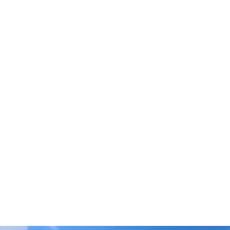
dern
ahren
ck
vergnüg
ugsziele
ck
adtouren