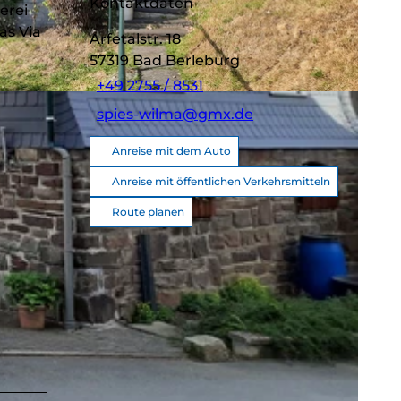
Kontaktdaten
erei
as Via
Arfetalstr. 18
57319
Bad Berleburg
+49 2755 / 8531
spies-wilma@gmx.de
Anreise mit dem Auto
Anreise mit öffentlichen Verkehrsmitteln
Route planen