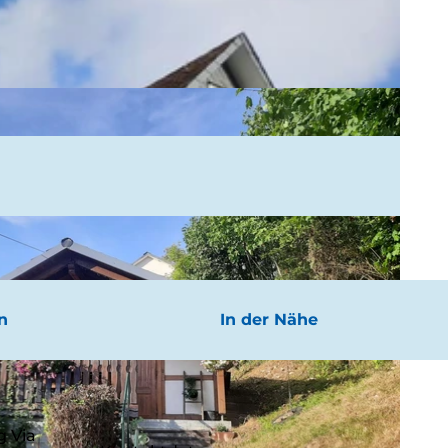
n
In der Nähe
g Via