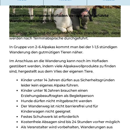
Überblick
Seit 2015 ist bei der Alpaka-Ranch Dörnbach eine liebevolle
Camping &
Alpaka-Hobbyzucht zu finden.
Nachhaltig
Wohnmobil
© Achim Meurer / Touristikverband Siegen-Wit
© Anna Meurer, REACT-EU / Kreis Siegen-Witt
tgenstein |
CC-BY-SA
genstein |
CC-BY-SA
bei uns
Neben einem eigenen Hofladen werden auch geführte
Trekkingplätze
unterwegs
Wanderungen angeboten.
Ein großer Spaß sind die geführten Alpaka-Wanderungen, diese
werden nach Terminabsprache durchgeführt.
© Anna Meurer, REACT-EU / Kreis Siegen-Wittgenstein |
CC-BY-SA
In Gruppe von 2-6 Alpakas kommt man bei der 1-1,5 stündigen
Wanderung den gutmütigen Tieren näher.
Im Anschluss an die Wanderung kann noch im Hofladen
gestöbert werden, indem viele Alpakawollprodukte zu finden
sind, hergestellt aus dem Vlies der eigenen Tiere.
Kinder unter 14 Jahren dürfen aus Sicherheitsgründen
leider kein eigenes Alpaka führen.
Kinder unter 16 Jahren brauchen einen
Erziehungsbeauftragten als Begleitperson
Hunde dürfen nicht mitgebracht werden
Der Wanderweg ist nicht barrierefrei und für
Kinderwagen nicht geeignet
Festes Schuhwerk ist erforderlich
Kostenfreie Absagen sind bis 24 Stunden vorher möglich
Als Veranstalter wird vorbehalten, Wanderungen aus