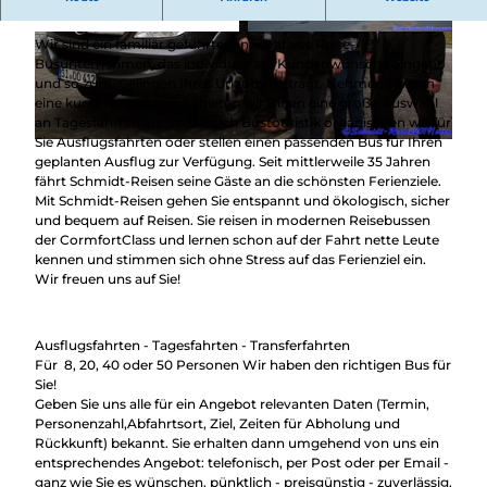
Überblick
Wittgenstein
Camping &
Nachhaltig
Wohnmobil
© Soraya Teske, Schmidt Reisen
© Soraya Teske, Schmidt Reisen
Wir sind ein familiär geführtes, innovatives Reise-/
bei uns
Trekkingplätze
Busunternehmen, das individuell auf Kundenwünsche eingeht
unterwegs
und so zum Gelingen Ihres Urlaubs beiträgt. Nehmen Sie sich
eine kurze Auszeit - dazu bieten wir Ihnen eine große Auswahl
an Tagesfahrten an. Im Bereich Bustouristik organisieren wir für
Sie Ausflugsfahrten oder stellen einen passenden Bus für Ihren
© Soraya Teske, Schmidt Reisen
geplanten Ausflug zur Verfügung. Seit mittlerweile 35 Jahren
fährt Schmidt-Reisen seine Gäste an die schönsten Ferienziele.
Mit Schmidt-Reisen gehen Sie entspannt und ökologisch, sicher
und bequem auf Reisen. Sie reisen in modernen Reisebussen
der CormfortClass und lernen schon auf der Fahrt nette Leute
kennen und stimmen sich ohne Stress auf das Ferienziel ein.
Wir freuen uns auf Sie!
Ausflugsfahrten - Tagesfahrten - Transferfahrten
Für 8, 20, 40 oder 50 Personen Wir haben den richtigen Bus für
Sie!
Geben Sie uns alle für ein Angebot relevanten Daten (Termin,
Personenzahl,Abfahrtsort, Ziel, Zeiten für Abholung und
Rückkunft) bekannt. Sie erhalten dann umgehend von uns ein
entsprechendes Angebot: telefonisch, per Post oder per Email -
ganz wie Sie es wünschen. pünktlich - preisgünstig - zuverlässig.