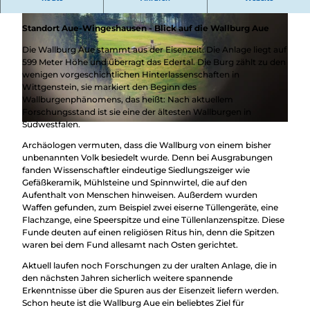
Überblick
eröffnen neue Sichtweise auf herausragende Baudenkmäler.
Camping &
Nachhaltig
Wohnmobil
Standort Aue-Wingeshausen - Blick auf die Wallburg Aue
bei uns
Trekkingplätze
unterwegs
Die Wallburg Aue stammt aus der Eisenzeit. Die Anlage liegt auf
599 Meter Höhe und überragt das Edertal. Die Burg zählt zu den
wenigen vorgeschichtlichen Hinterlassenschaften in
Wittgenstein, sie markiert den Beginn des
© BLB-Tourismus GmbH |
CC-BY-SA
Wallburgenphänomens, das heißt: Nach aktuellem
Forschungsstand ist sie eine der ältesten Wallburgen in
Südwestfalen.
© BLB-Tourismus GmbH |
CC-BY-SA
Archäologen vermuten, dass die Wallburg von einem bisher
unbenannten Volk besiedelt wurde. Denn bei Ausgrabungen
fanden Wissenschaftler eindeutige Siedlungszeiger wie
Gefäßkeramik, Mühlsteine und Spinnwirtel, die auf den
Aufenthalt von Menschen hinweisen. Außerdem wurden
Waffen gefunden, zum Beispiel zwei eiserne Tüllengeräte, eine
Flachzange, eine Speerspitze und eine Tüllenlanzenspitze. Diese
Funde deuten auf einen religiösen Ritus hin, denn die Spitzen
waren bei dem Fund allesamt nach Osten gerichtet.
Aktuell laufen noch Forschungen zu der uralten Anlage, die in
den nächsten Jahren sicherlich weitere spannende
Erkenntnisse über die Spuren aus der Eisenzeit liefern werden.
Schon heute ist die Wallburg Aue ein beliebtes ­Ziel für