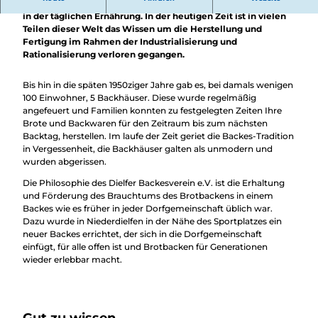
Überblick
Brotbacken ist eines der ältesten Bedürfnisse des Menschen
Camping &
in der täglichen Ernährung. In der heutigen Zeit ist in vielen
Nachhaltig
Wohnmobil
Teilen dieser Welt das Wissen um die Herstellung und
bei uns
Trekkingplätze
Fertigung im Rahmen der Industrialisierung und
unterwegs
Rationalisierung verloren gegangen.
Bis hin in die späten 1950ziger Jahre gab es, bei damals wenigen
100 Einwohner, 5 Backhäuser. Diese wurde regelmäßig
angefeuert und Familien konnten zu festgelegten Zeiten Ihre
Brote und Backwaren für den Zeitraum bis zum nächsten
Backtag, herstellen. Im laufe der Zeit geriet die Backes-Tradition
in Vergessenheit, die Backhäuser galten als unmodern und
wurden abgerissen.
Die Philosophie des Dielfer Backesverein e.V. ist die Erhaltung
und Förderung des Brauchtums des Brotbackens in einem
Backes wie es früher in jeder Dorfgemeinschaft üblich war.
Dazu wurde in Niederdielfen in der Nähe des Sportplatzes ein
neuer Backes errichtet, der sich in die Dorfgemeinschaft
einfügt, für alle offen ist und Brotbacken für Generationen
wieder erlebbar macht.
Gut zu wissen