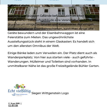
Überblick
Der Bahnhof Deuz ist heutzutage vieles, aber sicher kein
Camping &
Bahnhof mehr.
Nachhaltig
Wohnmobil
© Anna Meurer, REACT-EU / Kreis Siegen-Witt
© Achim Meurer |
CC-BY-SA
genstein |
CC-BY-SA
bei uns
Trekkingplätze
Auf dem großzügigen Gelände befinden sich im alten noch gut
unterwegs
erhaltenenen Bahnhofsgebäude eine Veranstaltungsstätte und
drumherum einige Skulpturen und Kunstwerke. Auf einigen
Metern erhaltener Eisenbahnschienen, kann man einige alte
Geräte bewundern und der Eisenbahnwaggon ist eine
© Anna Meurer, REACT-EU / Kreis Siegen-Wittgenstein |
CC-BY-SA
Feierstätte zum Mieten. Das ungewöhnlichste
Ausstellungsstück steht in einem Glaskasten: Es handelt sich
um den allersten Omnibus der Welt.
Einige Bänke laden zum Verweilen ein. Der Platz dient auch als
Wanderparkplatz. Von hier aus starten viele - auch geführte -
Wanderungen. Mülleimer und Toiletten sind vorhanden. In
unmittelbarer Nähe ist das große Freizeitgelände Bühler Garten.
Siegen Wittgenstein Logo
© Kreis SiWi |
CC-BY-SA