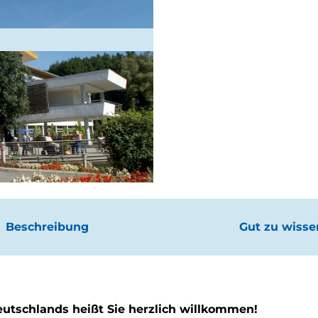
nstaltungen
altungskalender
e Erlebnisse
n
ken
ck
l
nachten
fen
ck
g &
haltig
obil
uns
gplätze
rwegs
Beschreibung
Gut zu wisse
utschlands heißt Sie herzlich willkommen!