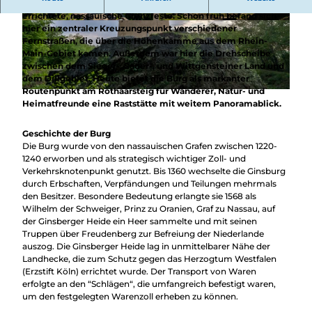
Überblick
Die Ginsburg in Hilchenbach-Grund ist eine im 12. Jh.
Camping &
errichtete, nassauische Grenzfeste. Schon früh befand sich
Nachhaltig
Wohnmobil
© Klaus-Peter Kappest, Stadt Hilchenbach |
© Rothaarsteigverein e.V. / Räther |
CC-BY-SA
hier ein zentraler Kreuzungspunkt verschiedener
CC-BY-SA
bei uns
Trekkingplätze
Fernstraßen, die über die Höhenkämme aus dem Rhein-
unterwegs
Main-Gebiet kamen. Außerdem war hier die Drehscheibe
zwischen dem Sieger-, Sauer-, und Wittgensteiner Land und
dem Dillgebiet. Heute bietet die Burg als markanter
Routenpunkt am Rothaarsteig für Wanderer, Natur- und
© Klaus-Peter Kappest, Stadt Hilchenbach |
CC-BY
Heimatfreunde eine Raststätte mit weitem Panoramablick.
Geschichte der Burg
Die Burg wurde von den nassauischen Grafen zwischen 1220-
1240 erworben und als strategisch wichtiger Zoll- und
Verkehrsknotenpunkt genutzt. Bis 1360 wechselte die Ginsburg
durch Erbschaften, Verpfändungen und Teilungen mehrmals
den Besitzer. Besondere Bedeutung erlangte sie 1568 als
Wilhelm der Schweiger, Prinz zu Oranien, Graf zu Nassau, auf
der Ginsberger Heide ein Heer sammelte und mit seinen
Truppen über Freudenberg zur Befreiung der Niederlande
auszog. Die Ginsberger Heide lag in unmittelbarer Nähe der
Landhecke, die zum Schutz gegen das Herzogtum Westfalen
(Erzstift Köln) errichtet wurde. Der Transport von Waren
erfolgte an den “Schlägen“, die umfangreich befestigt waren,
um den festgelegten Warenzoll erheben zu können.