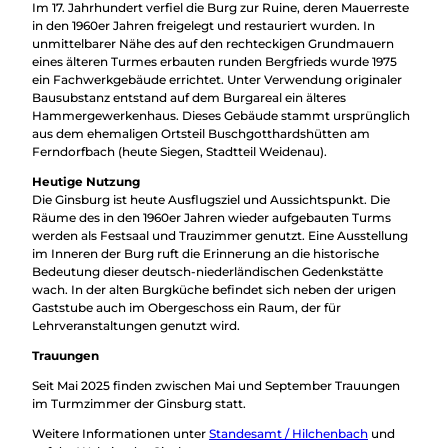
Im 17. Jahrhundert verfiel die Burg zur Ruine, deren Mauerreste
in den 1960er Jahren freigelegt und restauriert wurden. In
unmittelbarer Nähe des auf den rechteckigen Grundmauern
eines älteren Turmes erbauten runden Bergfrieds wurde 1975
ein Fachwerkgebäude errichtet. Unter Verwendung originaler
Bausubstanz entstand auf dem Burgareal ein älteres
Hammergewerkenhaus. Dieses Gebäude stammt ursprünglich
aus dem ehemaligen Ortsteil Buschgotthardshütten am
Ferndorfbach (heute Siegen, Stadtteil Weidenau).
Heutige Nutzung
Die Ginsburg ist heute Ausflugsziel und Aussichtspunkt. Die
Räume des in den 1960er Jahren wieder aufgebauten Turms
werden als Festsaal und Trauzimmer genutzt. Eine Ausstellung
im Inneren der Burg ruft die Erinnerung an die historische
Bedeutung dieser deutsch-niederländischen Gedenkstätte
wach. In der alten Burgküche befindet sich neben der urigen
Gaststube auch im Obergeschoss ein Raum, der für
Lehrveranstaltungen genutzt wird.
Trauungen
Seit Mai 2025 finden zwischen Mai und September Trauungen
im Turmzimmer der Ginsburg statt.
Weitere Informationen unter
Standesamt / Hilchenbach
und