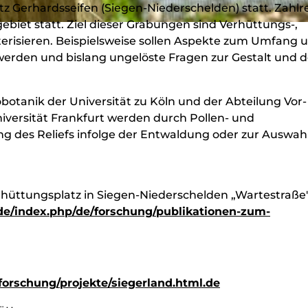
z Gerhardsseifen (Siegen-Niederschelden) statt. Zahlr
iet statt. Ziel dieser Grabungen sind Verhüttungs-,
erisieren. Beispielsweise sollen Aspekte zum Umfang 
t werden und bislang ungelöste Fragen zur Gestalt und
otanik der Universität zu Köln und der Abteilung Vor
versität Frankfurt werden durch Pollen- und
 des Reliefs infolge der Entwaldung oder zur Auswah
erhüttungsplatz in Siegen-Niederschelden „Wartestraße"
/index.php/de/forschung/publikationen-zum-
orschung/projekte/siegerland.html.de