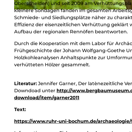
Oberschelden) und seit 2009 am Verhüttungsplat
kleinere Sondagen fanden im gesamten Arbeitsgeb
© Achim Meurer |
CC-BY-SA
Schmiede- und Siedlungsplätze näher zu charakt
Effizienz der eisenzeitlichen Verhüttung geklär
Aufbau der regionalen Rennöfen beantworten.
Durch die Kooperation mit dem Labor für Archäob
Frühgeschichte der Johann Wolfgang-Goethe Uni
Holzkohleanalysen Anhaltspunkte zur Umformung
verhütteten Hölzer gesammelt.
Literatur:
Jennifer Garner, Der latènezeitliche V
Downdoad unter
http://www.bergbaumuseum.de
download/item/garner2011
Text:
https://www.ruhr-uni-bochum.de/archaeologie/f