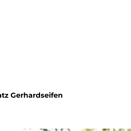
dern
atz Gerhardseifen
ahren
ck
vergnüg
ugsziele
ck
adtouren