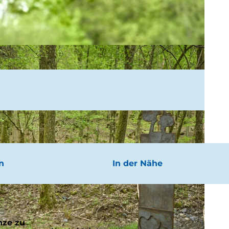
n
In der Nähe
nze zu