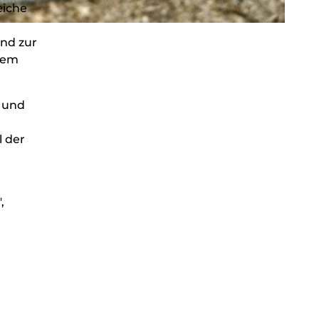
eiche
und zur
 dem
- und
l der
,