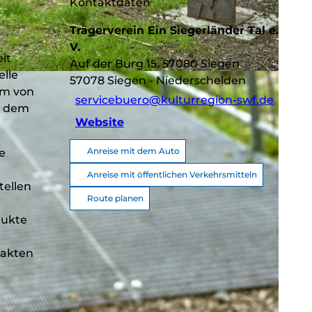
Kontaktdaten
Trägerverein Ein Siegerländer Tal e.
V.
it
Auf der Burg 15, 57080 Siegen
lle
57078
Siegen
- Niederschelden
em von
servicebuero@kulturregion-swf.de
t dem
Website
Anreise mit dem Auto
e
Anreise mit öffentlichen Verkehrsmitteln
ellen
Route planen
dukte
fakten