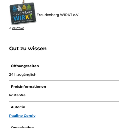
Überblick
Camping &
Nachhaltig
Wohnmobil
Freudenberg WIRKT e.V.
bei uns
Trekkingplätze
unterwegs
©
CC-BY-NC
Gut zu wissen
Öffnungszeiten
24 h zugänglich
Preisinformationen
kostenfrei
Autor:in
Pauline Coroly
Organisation