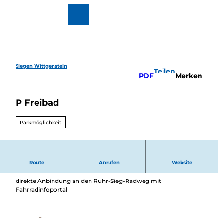
Z
u
Zur
Merkzettel
Suche
m
Karte
I
n
h
a
l
Siegen Wittgenstein
Teilen
t
Wandern
PDF
Merken
&
Radfahren
P Freibad
Überblick
Wintervergnüg
Ausflugsziele
en
Parkmöglichkeit
Überblick
Motorradtouren
Veranstaltungen
Veranstaltungskalender
Buchbare Erlebnisse
Route
Anrufen
Website
Parkplatz inkl. 2 Wohmobilstellplätzen
Essen
&
direkte Anbindung an den Ruhr-Sieg-Radweg mit
Trinken
Fahrradinfoportal
Überblick
Regional
Übernachten
einkaufen