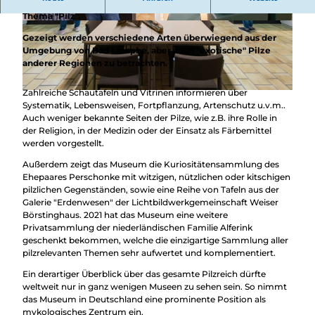
Überblick
Eine 900 Exponate umfassende Ausstellung rund um das
Camping &
Thema "Pilz".
Nachhaltig
Wohnmobil
© Michael Bahr, Touristikverband Siegen-Wittg
© Michael Bahr, Touristikverband Siegen-Wittg
enstein e.V. |
CC-BY
enstein e.V. |
CC-BY
bei uns
Gezeigt werden verschiedene Arten überwiegend aus der
Trekkingplätze
unterwegs
Umgebung von Bad Laasphe, aber auch "exotische" Pilze
anderer Regionen zu betrachten.
Zahlreiche Schautafeln und Vitrinen informieren über
© Michael Bahr, Touristikverband Siegen-Wittgenstein e.V. |
CC-BY
Systematik, Lebensweisen, Fortpflanzung, Artenschutz u.v.m..
Auch weniger bekannte Seiten der Pilze, wie z.B. ihre Rolle in
der Religion, in der Medizin oder der Einsatz als Färbemittel
werden vorgestellt.
Außerdem zeigt das Museum die Kuriositätensammlung des
Ehepaares Perschonke mit witzigen, nützlichen oder kitschigen
pilzlichen Gegenständen, sowie eine Reihe von Tafeln aus der
Galerie "Erdenwesen" der Lichtbildwerkgemeinschaft Weiser
Börstinghaus. 2021 hat das Museum eine weitere
Privatsammlung der niederländischen Familie Alferink
geschenkt bekommen, welche die einzigartige Sammlung aller
pilzrelevanten Themen sehr aufwertet und komplementiert.
Ein derartiger Überblick über das gesamte Pilzreich dürfte
weltweit nur in ganz wenigen Museen zu sehen sein. So nimmt
das Museum in Deutschland eine prominente Position als
mykologisches Zentrum ein.