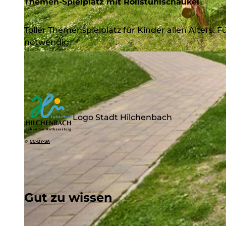
Themen-Spielplatz mit Rollstuhlschaukel
Toller Themenspielplatz für Kinder allen Alters. F
notwendig.
© Achim Meurer |
CC-BY-SA
Logo Stadt Hilchenbach
©
CC-BY-SA
Gut zu wissen