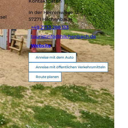
Kontaktdaten
In der Herrenwiese 12
sel
57271
Hilchenbach
+49 2733 288 133
touristinfo@hilchenbach.de
Website
Anreise mit dem Auto
Anreise mit öffentlichen Verkehrsmitteln
Route planen