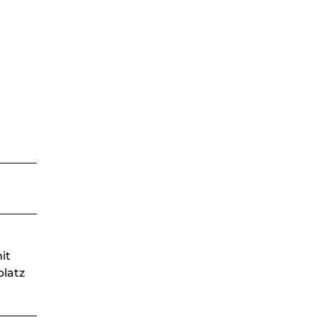
it
platz