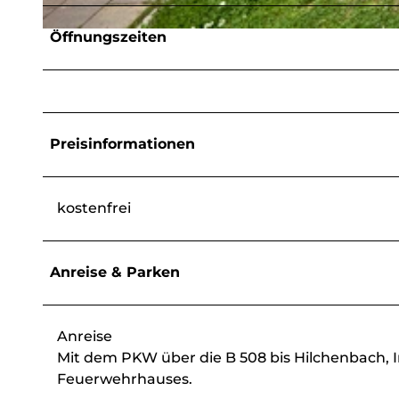
Öffnungszeiten
© Achim Meurer |
CC-BY-SA
Preisinformationen
kostenfrei
Anreise & Parken
Anreise
Mit dem PKW über die B 508 bis Hilchenbach, I
Feuerwehrhauses.