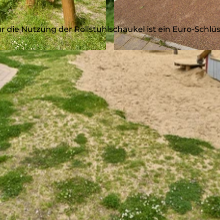
ür die Nutzung der Rollstuhlschaukel ist ein Euro-Schlüs
© Achim Meurer |
CC-BY-SA