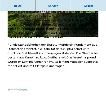
Überblick
Camping &
Route
Anrufen
Website
Die Entstehung des Lebens und dessen ewigen Kreislauf
Nachhaltig
Wohnmobil
symbolisiert die Künstlerin Magdalena Jetelová mit einem 6,5 m
bei uns
Trekkingplätze
© Tina Oelze, Schmallenberger Sauerland Touri
© Tina Oelze, Schmallenberger Sauerland Touri
hohen goldenen Ei von etwa 4 m Durchmesser. Größe und
unterwegs
smus |
CC-BY-SA
smus, Klaus-Peter Kappest |
CC-BY-SA
Lichtreflexionen machen es so präsent, dass das Ei als
Ausgangselement und Urform des Lebens in die Landschaft
hinein wirkt und zu ihrem Bestandteil wird. Auf das Wesentliche
reduziert wird es zum Zeichen und Sinnbild für die Leben
hervorbringende und erhaltende Natur.
© Schmallenberger Sauerland Tourismus |
CC-BY-SA
Für die Standsicherheit der Skulptur wurde ein Fundament aus
Stahlbeton errichtet, die Stabilität der Skulptur selbst wird
durch ein Stahlskelett im Inneren gewährleistet. Die Oberfläche
besteht aus Kunstharz bzw. Gießharz mit Glasfasereinlage und
wurde im Laminierverfahren im Atelier von Magdalena Jetelová
modelliert und mit Blattgold überzogen.