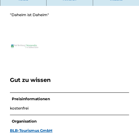
Überblick
Sponsorenbank Heinz und Wilhelmine Husch
Camping &
Nachhaltig
Wohnmobil
"Daheim ist Daheim"
bei uns
Trekkingplätze
unterwegs
Gut zu wissen
Preisinformationen
kostenfrei
Organisation
BLB-Tourismus GmbH