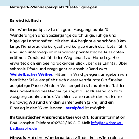
Überblick
Südlich der Feudingerhütte, Abzweig Zum Ilsetal, ist der
Camping &
Naturpark-Wanderparkplatz "Ilsetal" gelegen.
Nachhaltig
Wohnmobil
bei uns
Trekkingplätze
Es wird idyllisch
unterwegs
Der Wanderparkplatz ist ein guter Ausgangspunkt für
Wanderungen und Spaziergänge durch urige, ruhige und
hügelige Landschaften. Mit dem
A 4
beginnt eine schöne 9 km
lange Rundtour, die bergauf und bergab durch das Ilsetal führt
und sich unterwegs immer wieder phantastische Aussichten
eröffnen. Zunächst führt der Weg hinauf zur Hohe Ley. Hier
erwartet dich ein beeindruckender Blick über das Lahntal. Über
schmale Pfade und Wege geht es anschließend zum
Weidelbacher Weiher
. Mitten im Wald gelegen, umgeben von
herrlicher Stille, empfiehlt sich dieser verträumte Ort für eine
ausgiebige Pause. Ab dem Weiher geht es hinunter ins Tal der
Ilse und entlang des Baches gelangst du schlussendlich zum
Ausgangspunkt zurück. Von hier starten auch der markierte
Rundweg
A 3
rund um den Banfer Seifen (2 km) und ein
Einstieg in den 16 km langen
Ilsetalpfad
ist möglich.
Ihr touristischer Ansprechpartner vor Ort:
Touristinformation
Bad Laasphe, Telefon: (0)2752 / 89 8, E-Mail:
info@tourismus-
badlaasphe.de
Hinweis
: Auf dem Wanderparkplatz findet kein Winterdienst