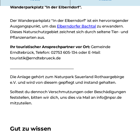
Überblick
Zwischen Erndtebrück und Zinse liegt der Naturpark-
Camping &
Wanderparkplatz "In der Elberndorf".
Nachhaltig
Wohnmobil
bei uns
Trekkingplätze
Der Wanderparkplatz "In der Elberndorf" ist ein hervorragender
unterwegs
Ausgangspunkt, um das
Elberndorfer Bachtal
zu erwandern.
Dieses Naturschutzgebiet zeichnet sich durch seltene Tier- und
Pflanzenarten aus.
Ihr touristischer Ansprechpartner vor Ort:
Gemeinde
Erndtebrück, Telefon: 02753 605-134 oder E-Mail:
touristik@erndtebrueck.de
__________________________________
Die Anlage gehört zum Naturpark Sauerland Rothaargebirge
e.V. und wird von diesem gepflegt und instand gehalten.
Solltest du dennoch Verschmutzungen oder Beschädigungen
feststellen, bitten wir dich, uns dies via Mail an info@npsr.de
mitzuteilen.
Gut zu wissen